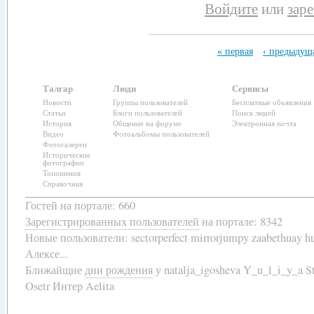
Войдите
или
зар
« первая
‹ предыдущ
Талгар
Люди
Сервисы
Новости
Группы пользователей
Бесплатные объявления
Статьи
Блоги пользователей
Поиск людей
История
Общение на форуме
Электронная почта
Видео
Фотоальбомы пользователей
Фотогалереи
Исторические
фотографии
Топонимия
Справочная
Гостей на портале: 660
Зарегистрированных пользователей
на портале: 8342
Новые пользователи:
sectorperfect mirrorjumpy zaabethuay 
Алексе...
Ближайщие
дни рождения
у
natalja_igosheva Y_u_l_i_y_a
Osetr Интер Aelita