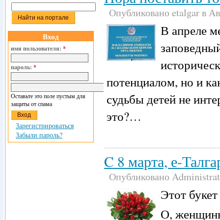
Опубликовано etalgar в Авг
В апреле м
Вход
заповедный
имя пользователя:
*
историчес
пароль:
*
потенциалом, но и ка
судьбы детей не инте
Оставьте это поле пустым для
защиты от спама
это?…
Зарегистрироваться
Забыли пароль?
C 8 марта, е-Талга
Опубликовано Administrati
Этот букет
О, женщины