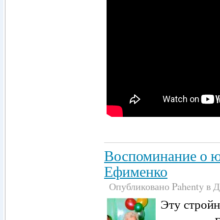
Воспоминание о 
Ефименко
Опубликовано Pahenty в Де
Эту строй