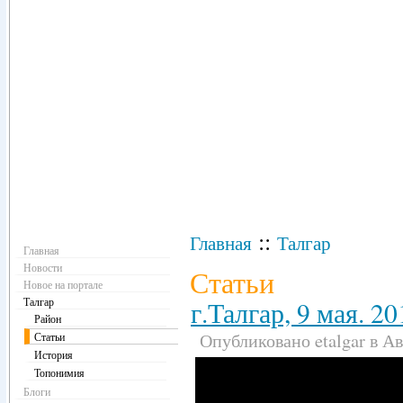
Навигация
::
Главная
Талгар
Главная
Новости
Статьи
Новое на портале
Талгар
г.Талгар, 9 мая. 20
Район
Опубликовано etalgar в Авг
Статьи
История
Топонимия
Блоги