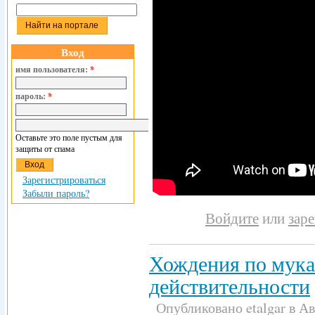
Вход
имя пользователя:
*
пароль:
*
Оставьте это поле пустым для
защиты от спама
Зарегистрироваться
Забыли пароль?
Войдите
или
зар
Хождения по мукам
действительности
Опубликовано etalgar в Авг