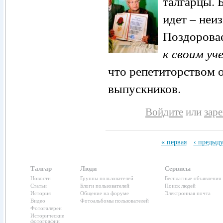
талгарцы. 
идет – неи
Поздоровае
к своим уч
что репетиторством о
выпускников.
Войдите
или
зар
« первая
‹ предыд
Талгар
Люди
Сервисы
Новости
Группы пользователей
Бесплатные объявления
Статьи
Блоги пользователей
Поиск людей
История
Общение на форуме
Электронная почта
Видео
Фотоальбомы пользователей
Фотогалереи
Исторические
фотографии