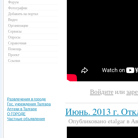
Форум
Фотографии
Добавить на портал
Видео
Организации
Сервисы
Опросы
Справочная
Помощь
Проект
Ссылки
Войдите
или
зар
Развлечения в городе
Гос. учреждения Талгара
Июнь. 2013 г. Отк
Аптеки в Талгаре
О ГОРОДЕ
Опубликовано etalgar в Авг
Частные объявления