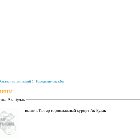
::
Каталог организаций
Городские службы
ницы
ица Ак-Булак
выше г.Талгар горнолыжный курорт Ак-Булак