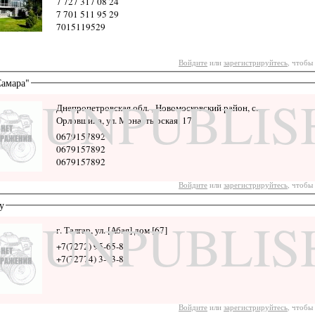
7 727 317 08 24
7 701 511 95 29
7015119529
Войдите
или
зарегистрируйтесь
, чтобы
амара"
UNPUBLIS
Днепропетровская обл. , Новомосковский район, с.
Орловщина, ул. Монастырская, 17
0679157892
0679157892
0679157892
Войдите
или
зарегистрируйтесь
, чтобы
у
UNPUBLIS
г. Талгар, ул. [Абая] дом [67]
+7(7272) 95-65-83
+7(72774) 3-13-86
Войдите
или
зарегистрируйтесь
, чтобы