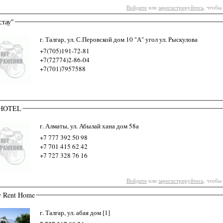
Войдите
или
зарегистрируйтесь
, чтобы
стау"
г. Талгар, ул. С.Перовской дом 10 "А" угол ул. Рыскулова
+7(705)191-72-81
+7(72774)2-86-04
+7(701)7957588
HOTEL
г. Алматы, ул. Абылай хана дом 58а
+7 777 392 50 98
+7 701 415 62 42
+7 727 328 76 16
Войдите
или
зарегистрируйтесь
, чтобы
y Rent Home
г. Талгар, ул. абая дом [1]