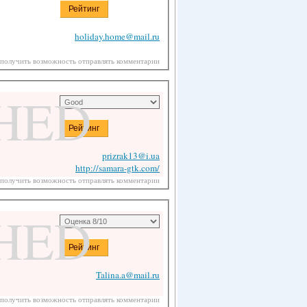
holiday.home@mail.ru
 получить возможность отправлять комментарии
HED
prizrak13@i.ua
http://samara-gtk.com/
 получить возможность отправлять комментарии
HED
Talina.a@mail.ru
 получить возможность отправлять комментарии