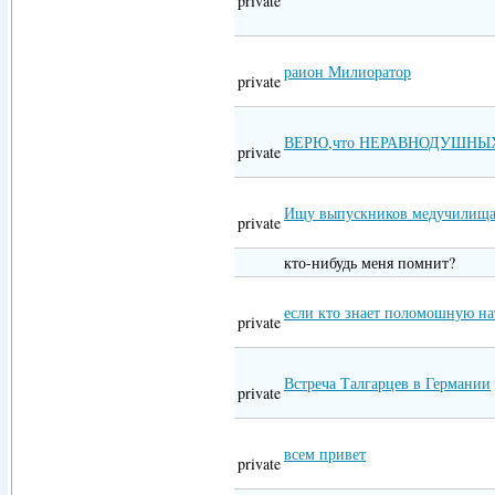
private
раион Милиоратор
private
ВЕРЮ,что НЕРАВНОДУШНЫХ
private
Ищу выпускников медучилища
private
кто-нибудь меня помнит?
если кто знает поломошную на
private
Встреча Талгарцев в Германии
private
всем привет
private