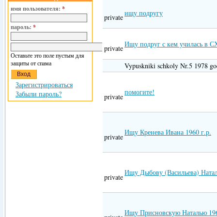
имя пользователя:
*
ищу подругу
private
пароль:
*
Ищу подруг с кем училась в С
private
Оставьте это поле пустым для
защиты от спама
Vypuskniki schkoly Nr.5 1978 go
Зарегистрироваться
помогите!
Забыли пароль?
private
Ищу Кренева Ивана 1960 г.р.
private
Ищу Дыбову (Васильева) Ната
private
Ищу Присновскую Наталью 196