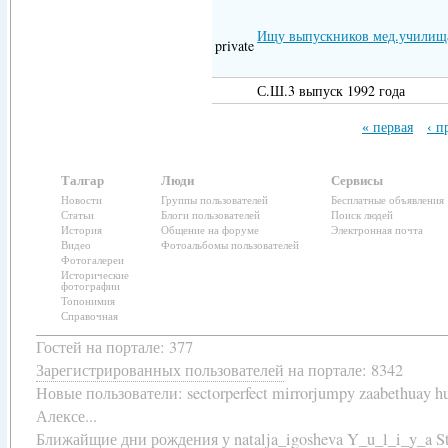
Ищу выпускников мед.училищ
private
С.Ш.3 выпуск 1992 года
« первая
‹ п
Талгар
Люди
Сервисы
Новости
Группы пользователей
Бесплатные объявления
Статьи
Блоги пользователей
Поиск людей
История
Общение на форуме
Электронная почта
Видео
Фотоальбомы пользователей
Фотогалереи
Исторические
фотографии
Топонимия
Справочная
Гостей на портале: 377
Зарегистрированных пользователей
на портале: 8342
Новые пользователи:
sectorperfect mirrorjumpy zaabethuay 
Алексе...
Ближайщие
дни рождения
у
natalja_igosheva Y_u_l_i_y_a