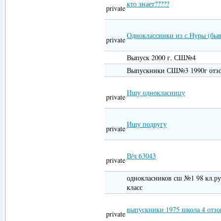
кто знает?????
private
Одноклассники из с.Нуры (быв
private
Выпуск 2000 г. СШ№4
Выпускники СШ№3 1990г отзо
Ищу однокласницу
private
Ищу подругу
private
В/ч 63043
private
однокласников сш №1 98 кл.ру
класс
выпускники 1975 школа 4 отзо
private