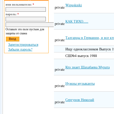
имя пользователя:
*
Wipuskniki
private
пароль:
*
КАК ТИХО.....
private
Оставьте это поле пустым для
защиты от спама
Талгарцы в Германии, и все к
private
Зарегистрироваться
Ищу одноклассников Выпуск 19
Забыли пароль?
СШ№4 выпуск 1988
Кто знает Шахабаева Мурата
private
Нужны музыканты
private
Сергунов Николай
private