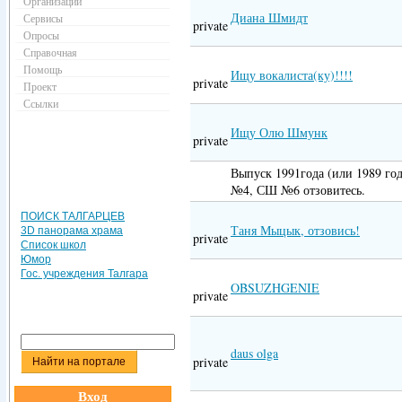
Организации
Диана Шмидт
Сервисы
private
Опросы
Справочная
Помощь
Ищу вокалиста(ку)!!!!
private
Проект
Ссылки
Ищу Олю Шмунк
private
Выпуск 1991года (или 1989 год
№4, СШ №6 отзовитесь.
ПОИСК ТАЛГАРЦЕВ
Таня Мыцык, отзовись!
3D панорама храма
private
Список школ
Юмор
Гос. учреждения Талгара
OBSUZHGENIE
private
daus olga
private
Вход