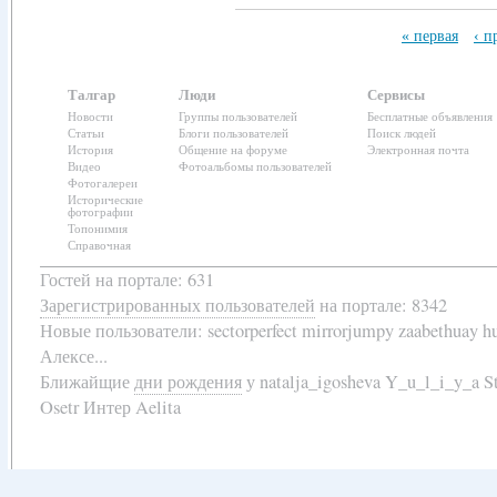
« первая
‹ п
Талгар
Люди
Сервисы
Новости
Группы пользователей
Бесплатные объявления
Статьи
Блоги пользователей
Поиск людей
История
Общение на форуме
Электронная почта
Видео
Фотоальбомы пользователей
Фотогалереи
Исторические
фотографии
Топонимия
Справочная
Гостей на портале: 631
Зарегистрированных пользователей
на портале: 8342
Новые пользователи:
sectorperfect mirrorjumpy zaabethuay 
Алексе...
Ближайщие
дни рождения
у
natalja_igosheva Y_u_l_i_y_a
Osetr Интер Aelita