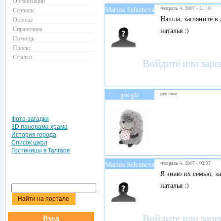
Организации
Marina Selezneva
Февраль 4, 2007 - 21:10
Сервисы
Нашла, загляните в 
Опросы
Справочная
наталья :)
Помощь
Проект
Ссылки
Войдите
или
заре
google
реклама
Фото-загадки
3D панорама храма
История города
Список школ
Гостиницы в Талгаре
Marina Selezneva
Февраль 4, 2007 - 02:37
Я знаю их семью, з
наталья :)
Войдите
или
заре
Вход