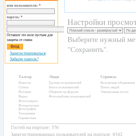
имя пользователя:
*
пароль:
*
Настройки просмот
Оставьте это поле пустым для
Выберите нужный мет
защиты от спама
"Сохранить".
Зарегистрироваться
Забыли пароль?
Талгар
Люди
Сервисы
Новости
Группы пользователей
Бесплатные объявления
Статьи
Блоги пользователей
Поиск людей
История
Общение на форуме
Электронная почта
Видео
Фотоальбомы пользователей
Фотогалереи
Исторические
фотографии
Топонимия
Справочная
Гостей на портале: 376
Зарегистрированных пользователей
на портале: 8342