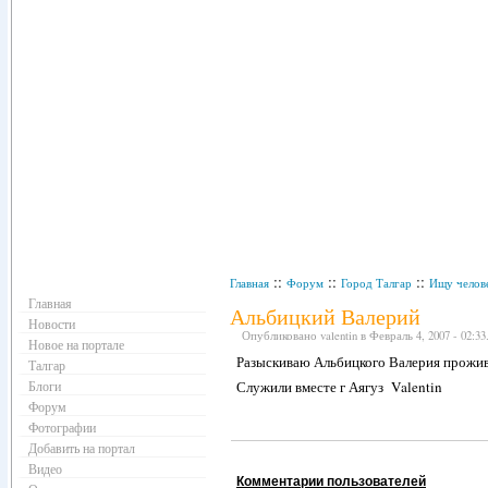
Навигация
::
::
::
Главная
Форум
Город Талгар
Ищу челов
Главная
Альбицкий Валерий
Новости
Опубликовано valentin в Февраль 4, 2007 - 02:33
Новое на портале
Разыскиваю Альбицкого Валерия прожив
Талгар
Блоги
Служили вместе г Аягуз Valentin
Форум
Фотографии
Добавить на портал
Видео
Комментарии пользователей