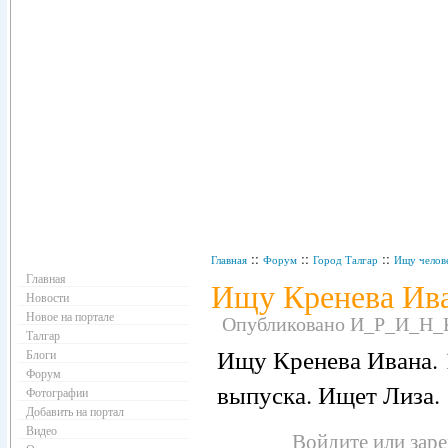
Навигация
::
::
::
Главная
Форум
Город Талгар
Ищу челов
Главная
Ищу Кренева Иван
Новости
Новое на портале
Опубликовано И_Р_И_Н_К_
Талгар
Ищу Кренева Ивана. 1
Блоги
Форум
выпуска. Ищет Лиза.
Фотографии
Добавить на портал
Видео
Войдите
или
зар