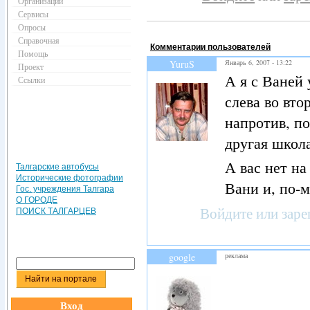
Организации
Сервисы
Опросы
Справочная
Комментарии пользователей
Помощь
YuruS
Январь 6, 2007 - 13:22
Проект
А я с Ваней 
Ссылки
слева во вто
напротив, п
другая школа
А вас нет н
Талгарские автобусы
Исторические фотографии
Вани и, по-
Гос. учреждения Талгара
О ГОРОДЕ
Войдите
или
заре
ПОИСК ТАЛГАРЦЕВ
google
реклама
Вход