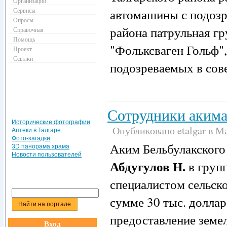
Организации
Сервисы
автомашины с подозр
Опросы
района патрульная г
Справочная
Помощь
"Фольксваген Гольф",
Проект
Ссылки
подозреваемых в сов
Сотрудники акима
Исторические фотографии
Опубликовано etalgar в Ма
Аптеки в Талгаре
Фото-загадки
Аким Бельбулакского 
3D панорама храма
Новости пользователей
Абдугулов Н.
в групп
специалистом сельск
сумме 30 тыс. долла
предоставление земе
Вход