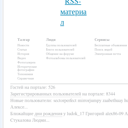
Талгар
Люди
Сервисы
Новости
Группы пользователей
Бесплатные объявления
Статьи
Блоги пользователей
Поиск людей
История
Общение на форуме
Электронная почта
Видео
Фотоальбомы пользователей
Фотогалереи
Исторические
фотографии
Топонимия
Справочная
Гостей на портале: 526
Зарегистрированных пользователей
на портале: 8344
Новые пользователи:
sectorperfect mirrorjumpy zaabethuay 
Алексе...
Ближайщие
дни рождения
у
ludok_17 Григорий alex86-09 
Cтукалова Людми...