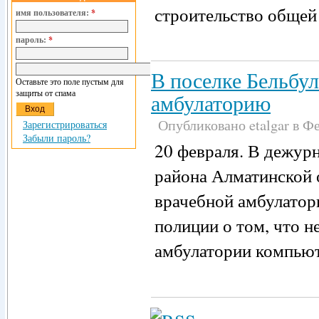
строительство общей
имя пользователя:
*
пароль:
*
В поселке Бельбу
Оставьте это поле пустым для
защиты от спама
амбулаторию
Опубликовано etalgar в Фе
Зарегистрироваться
Забыли пароль?
20 февраля. В дежурн
района Алматинской 
врачебной амбулатор
полиции о том, что н
амбулатории компьют