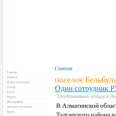
Навигация
Главная
Главная
поселок Бельбул
Новости
Новое на портале
Один сотрудник Р
Талгар
Блоги
Опубликовано etalgar в Дек
Форум
Фотографии
В Алматинской облас
Добавить на портал
Видео
Талгарского района р