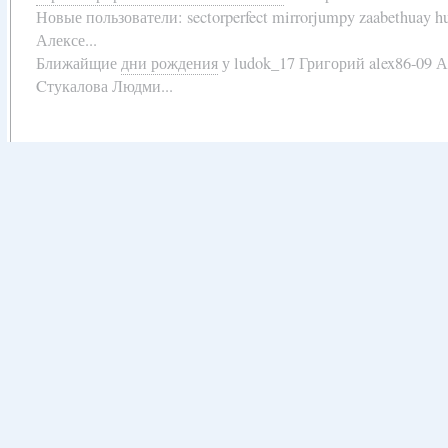
Новые пользователи:
sectorperfect mirrorjumpy zaabethuay 
Алексе...
Ближайщие
дни рождения
у
ludok_17 Григорий alex86-09 
Cтукалова Людми...