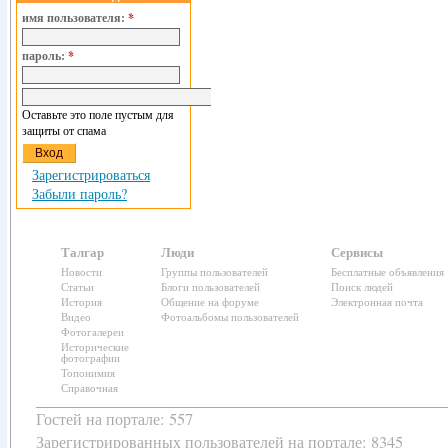
имя пользователя:
*
пароль:
*
Оставьте это поле пустым для
защиты от спама
Зарегистрироваться
Забыли пароль?
Талгар
Люди
Сервисы
Новости
Группы пользователей
Бесплатные объявления
Статьи
Блоги пользователей
Поиск людей
История
Общение на форуме
Электронная почта
Видео
Фотоальбомы пользователей
Фотогалереи
Исторические
фотографии
Топонимия
Справочная
Гостей на портале: 557
Зарегистрированных пользователей
на портале: 8345