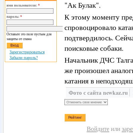
"Ак Булак".
имя пользователя:
*
К этому моменту пре
пароль:
*
спровоцировало ката
Оставьте это поле пустым для
подтвердилось. Сейча
защиты от спама
поисковые собаки.
Зарегистрироваться
Забыли пароль?
Начальник ДЧС Талгар
же произошел аналог
катания в неподходящ
Фото с сайта newkaz.ru
Войдите
или
зар