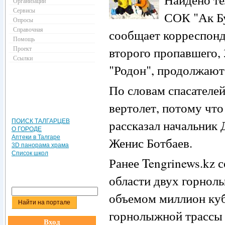
Организации
Сервисы
СОК "Ак Бу
Опросы
Справочная
сообщает корреспонде
Помощь
Проект
второго пропавшего,
Ссылки
"Родон", продолжают
По словам спасателе
вертолет, потому что
рассказал начальник
ПОИСК ТАЛГАРЦЕВ
О ГОРОДЕ
Аптеки в Талгаре
Женис Ботбаев.
3D панорама храма
Список школ
Ранее Tengrinews.kz 
области двух горнол
объемом миллион куб
горнолыжной трассы 
Вход