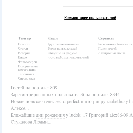
Комментарии пользователей
Талгар
Люди
Сервисы
Новости
Группы пользователей
Бесплатные объявления
Статьи
Блоги пользователей
Поиск людей
История
Общение на форуме
Электронная почта
Видео
Фотоальбомы пользователей
Фотогалереи
Исторические
фотографии
Топонимия
Справочная
Гостей на портале: 809
Зарегистрированных пользователей
на портале: 8344
Новые пользователи:
sectorperfect mirrorjumpy zaabethuay 
Алексе...
Ближайщие
дни рождения
у
ludok_17 Григорий alex86-09 
Cтукалова Людми...