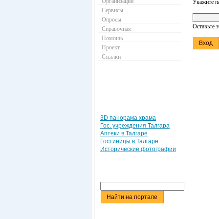
Организации
Укажите п
Сервисы
Опросы
Оставьте 
Справочная
Помощь
Проект
Ссылки
3D панорама храма
Гос. учреждения Талгара
Аптеки в Талгаре
Гостиницы в Талгаре
Исторические фотографии