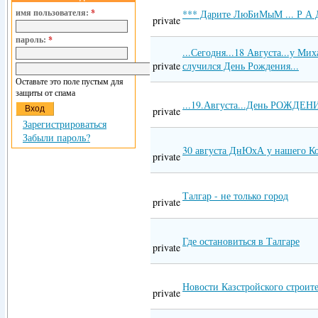
имя пользователя:
*
*** Дарите ЛюБиМыМ ... Р А 
private
пароль:
*
...Сегодня...18 Августа...у Ми
private
случился День Рождения...
Оставьте это поле пустым для
защиты от спама
...19.Августа...День РОЖДЕНИ
private
Зарегистрироваться
Забыли пароль?
30 августа ДнЮхА у нашего К
private
Талгар - не только город
private
Где остановиться в Талгаре
private
Новости Казстройского строите
private