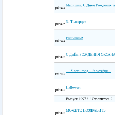
Маришик, С Днем Рождения теб
private
За Талгарцев
private
Внимание!
private
С ДнЁм РОЖДЕНИЯ ОКСАНА 
private
...15 лет назад...19 октября...
private
Halloween
private
Выпуск 1997 !!! Отзовитесь!?
МОЖЕТЕ ПОЗДРАВИТЬ
private