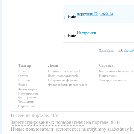
переулок Горный 1а
private
Настройки
private
« первая
‹ преды
Талгар
Люди
Сервисы
Новости
Группы пользователей
Бесплатные объявления
Статьи
Блоги пользователей
Поиск людей
История
Общение на форуме
Электронная почта
Видео
Фотоальбомы пользователей
Фотогалереи
Исторические
фотографии
Топонимия
Справочная
Гостей на портале: 409
Зарегистрированных пользователей
на портале: 8344
Новые пользователи:
sectorperfect mirrorjumpy zaabethuay 