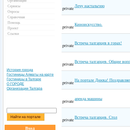
Организации
Лечу настальгию
Сервисы
private
Опросы
Справочная
Помощь
Киноискусство.
private
Проект
Ссылки
Встреча талгарцев в горах!
private
Встреча талгарцев. Общие воп
private
История города
Гостиницы Алматы на карте
Гостиницы в Талгаре
На портале Днюха! Поздравляе
private
О ГОРОДЕ
Организации Талгара
аренда машины
private
Встреча талгарцев. Стол
private
Вход