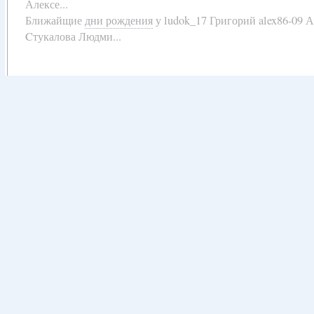
Алексе...
Ближайщие
дни рождения
у
ludok_17 Григорий alex86-09 
Cтукалова Людми...