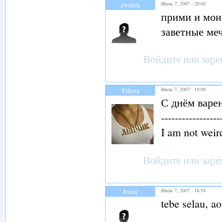
zwetok
Июль 7, 2007 - 20:00
прими и мои
заветные ме
Войдите
или
заре
Filena
Июль 7, 2007 - 19:09
С днём варен
-----------------
I am not weird
Войдите
или
заре
Jonni
Июль 7, 2007 - 16:54
tebe selau, 