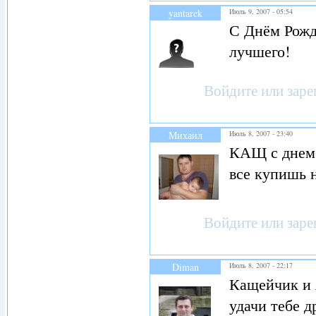
yantarek
Июль 9, 2007 - 05:54
С Днём Рожд
лучшего!
Войдите
или
заре
Михаил
Июль 8, 2007 - 23:40
КАЩ с днем 
все купишь
Войдите
или
заре
Diman
Июль 8, 2007 - 22:17
Кащейчик и 
удачи тебе др