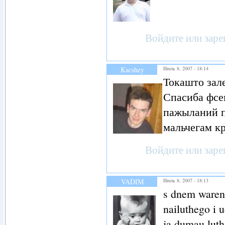
Войдите
или
заре
Kacshey
Июль 8, 2007 - 18:14
Токашто зале
Спасиба фсе
пажыланий п
мальчегам 
Войдите
или
заре
VADIM
Июль 8, 2007 - 18:13
s dnem waren
nailuthego i 
ja dumau lut