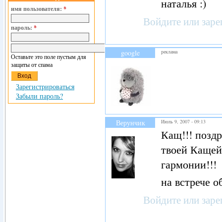
наталья :)
имя пользователя:
*
Войдите
или
заре
пароль:
*
google
реклама
Оставьте это поле пустым для
защиты от спама
Зарегистрироваться
Забыли пароль?
Верунчик
Июль 9, 2007 - 09:13
Кащ!!! поздр
твоей Кащей
гармонии!!!
на встрече о
Войдите
или
заре