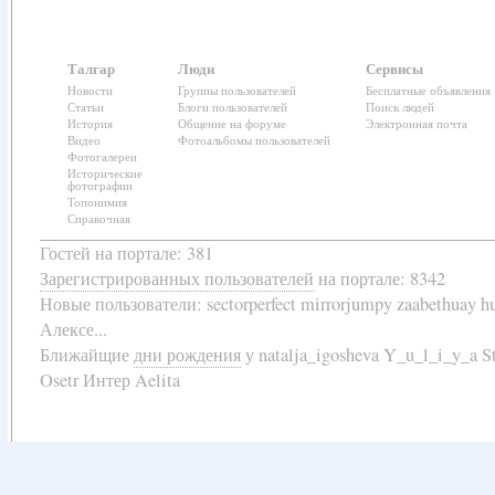
Талгар
Люди
Сервисы
Новости
Группы пользователей
Бесплатные объявления
Статьи
Блоги пользователей
Поиск людей
История
Общение на форуме
Электронная почта
Видео
Фотоальбомы пользователей
Фотогалереи
Исторические
фотографии
Топонимия
Справочная
Гостей на портале: 381
Зарегистрированных пользователей
на портале: 8342
Новые пользователи:
sectorperfect mirrorjumpy zaabethuay 
Алексе...
Ближайщие
дни рождения
у
natalja_igosheva Y_u_l_i_y_a
Osetr Интер Aelita