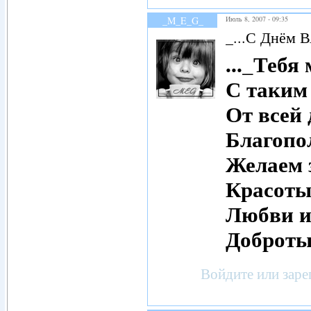
_M_E_G_
Июль 8, 2007 - 09:35
_...С Днём 
..._Тебя
С таким
От всей
Благопо
Желаем з
Красоты
Любви и
Доброты
Войдите
или
заре