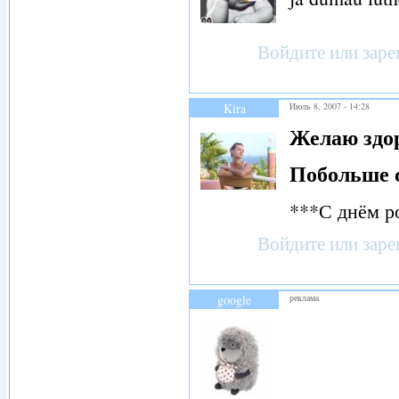
Войдите
или
заре
Kira
Июль 8, 2007 - 14:28
Желаю здор
Побольше с
***С днём р
Войдите
или
заре
google
реклама