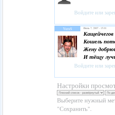
Войдите
или
заре
YuruS
Июль 7, 2007 - 15:01
Кащейчегов
Кошель пот
Жену добрю
И тёщу луч
Войдите
или
заре
Настройки просмот
Выберите нужный мет
"Сохранить".