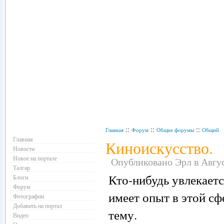
Навигация
::
::
::
Главная
Форум
Общие форумы
Общий
Главная
Киноискусство.
Новости
Новое на портале
Опубликовано Эрл в Август
Талгар
Кто-нибудь увлекаетс
Блоги
Форум
имеет опыт в этой с
Фотографии
Добавить на портал
тему.
Видео