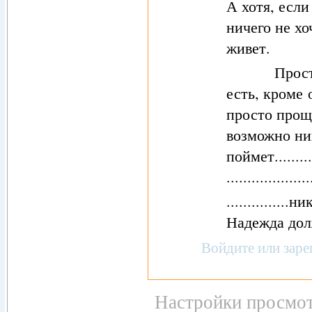
А хотя, если
ничего не хо
живет.
Просто зай
есть, кроме
просто проще
возможно ник
поймет.............
....................
........
Надежда дол
Войдите
или
заре
Настройки просмот