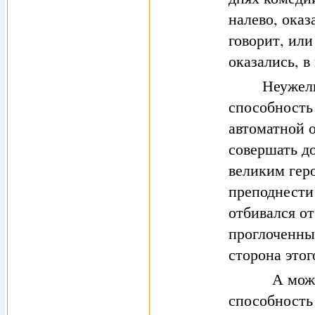
налево, оказ
говорит, или
оказались, в
Неужели са
способность
автоматной о
совершать до
великим геро
преподнести
отбивался от
проглоченны
сторона этог
А может не
способность 