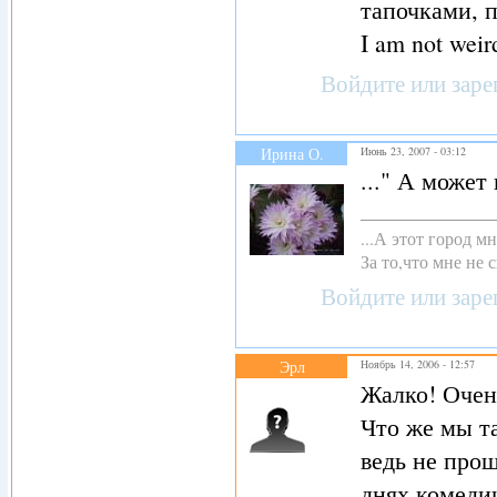
тапочками, 
I am not weird
Войдите
или
заре
Ирина О.
Июнь 23, 2007 - 03:12
..." А может
...А этот город 
За то,что мне не с
Войдите
или
заре
Эрл
Ноябрь 14, 2006 - 12:57
Жалко! Очень
Что же мы та
ведь не про
днях комедии