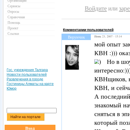
Организации
Сервисы
Войдите
или
зар
Опросы
Справочная
Помощь
Проект
Комментарии пользователей
Ссылки
Верунчик
Июнь 23, 2007 - 15:14
мой опыт зак
КВН :))) ока
) Но в шоу
интересно:))
Гос. учреждения Талгара
Новости пользователей
КВНщиков, к
Развлечения в городе
Гостиницы Алматы на карте
КВН, и сейч
Юмор
А последний 
знакомый на
сняться в э
который поз
Вход