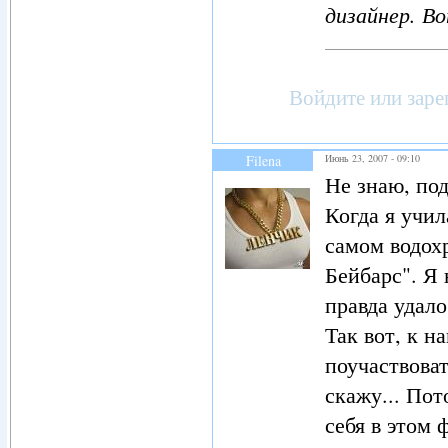
дизайнер. Вот
Войдите
или
заре
Filena
Июнь 23, 2007 - 09:10
Не знаю, под
Когда я учил
самом водох
Бейбарс". Я
правда удал
Так вот, к 
поучаствоват
скажу... Пот
себя в этом 