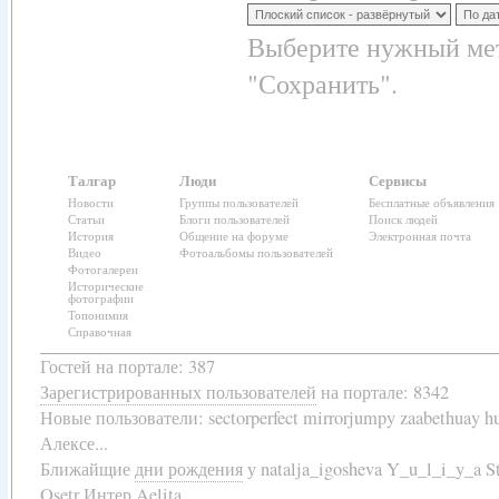
Выберите нужный мет
"Сохранить".
Талгар
Люди
Сервисы
Новости
Группы пользователей
Бесплатные объявления
Статьи
Блоги пользователей
Поиск людей
История
Общение на форуме
Электронная почта
Видео
Фотоальбомы пользователей
Фотогалереи
Исторические
фотографии
Топонимия
Справочная
Гостей на портале: 387
Зарегистрированных пользователей
на портале: 8342
Новые пользователи:
sectorperfect mirrorjumpy zaabethuay 
Алексе...
Ближайщие
дни рождения
у
natalja_igosheva Y_u_l_i_y_a
Osetr Интер Aelita