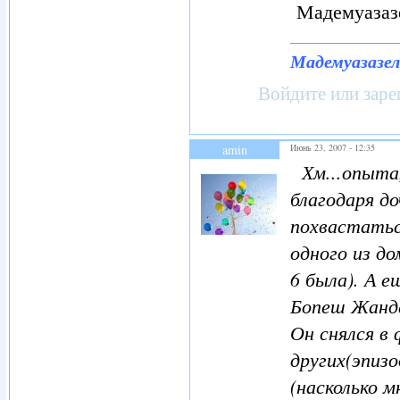
Мадемуазаз
Мадемуазазел
Войдите
или
заре
amin
Июнь 23, 2007 - 12:35
Хм...опыта,
благодаря до
похвастаться
одного из до
6 была). А е
Бопеш Жанда
Он снялся в
других(эпизо
(насколько м