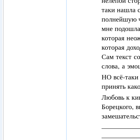
нелепой стор
таки нашла с
полнейшую ч
мне подошла
которая нео
которая дохо
Сам текст с
слова, а эмо
НО всё-таки 
принять како
Любовь к ки
Борецкого, в
замешательс
___________
___________