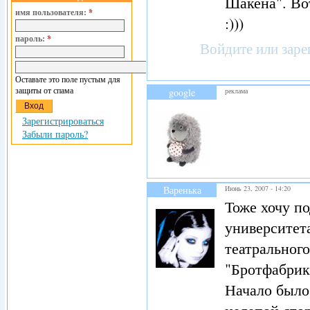
Шакена". Вот
имя пользователя:
*
:)))
пароль:
*
Войдите
или
заре
Оставьте это поле пустым для
защиты от спама
google
реклама
Зарегистрироваться
Забыли пароль?
Варенька
Июнь 23, 2007 - 14:20
Тоже хочу п
университет
театральног
"Бротфабрик
Начало было