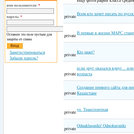
Ищу фотографии класса средня
имя пользователя:
*
Всем кто хочет писать по русск
private
пароль:
*
В первые в жизни МАРС стан
Оставьте это поле пустым для
private
защиты от спама
Kto snaet?
Зарегистрироваться
private
Забыли пароль?
если друг оказался вдруг... ил
private
возраста
Создание первого сайта для ин
private
Казахстане
ул. Транспортная
private
Odnaklassniki/ Odnokursniki
private