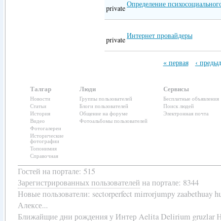
Определение психосоциального
private
Интернет провайдеры
private
« первая
‹ преды
Талгар
Люди
Сервисы
Новости
Группы пользователей
Бесплатные объявления
Статьи
Блоги пользователей
Поиск людей
История
Общение на форуме
Электронная почта
Видео
Фотоальбомы пользователей
Фотогалереи
Исторические
фотографии
Топонимия
Справочная
Гостей на портале: 515
Зарегистрированных пользователей
на портале: 8344
Новые пользователи:
sectorperfect mirrorjumpy zaabethuay 
Алексе...
Ближайщие
дни рождения
у
Интер Aelita Delirium gruzlar Н