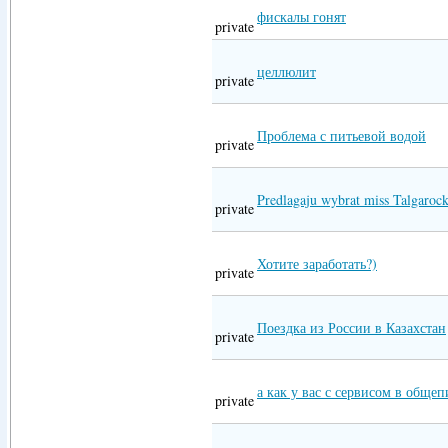
фискалы гонят
private
целлюлит
private
Проблема с питьевой водой
private
Predlagaju wybrat miss Talgarock
private
Хотите заработать?)
private
Поездка из России в Казахстан
private
а как у вас с сервисом в общеп
private