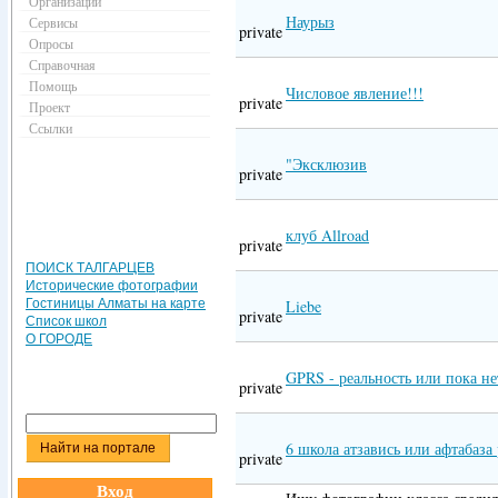
Организации
Наурыз
Сервисы
private
Опросы
Справочная
Помощь
Числовое явление!!!
private
Проект
Ссылки
"Эксклюзив
private
клуб Allroad
private
ПОИСК ТАЛГАРЦЕВ
Исторические фотографии
Гостиницы Алматы на карте
Liebe
private
Список школ
О ГОРОДЕ
GPRS - реальность или пока не
private
6 школа атзавись или афтабаза 
private
Вход