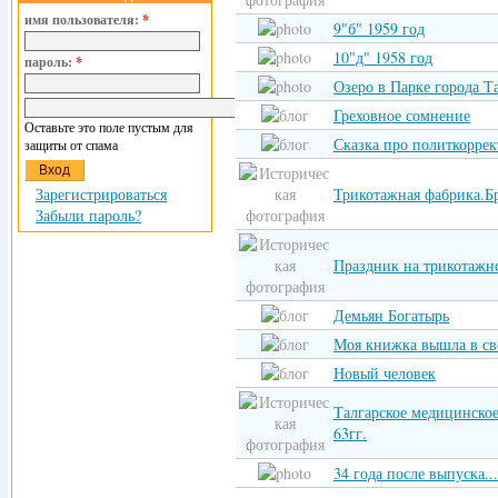
имя пользователя:
*
9"б" 1959 год
10"д" 1958 год
пароль:
*
Озеро в Парке города Т
Греховное сомнение
Оставьте это поле пустым для
Сказка про политкоррек
защиты от спама
Зарегистрироваться
Трикотажная фабрика.Бр
Забыли пароль?
Праздник на трикотажн
Демьян Богатырь
Моя книжка вышла в св
Новый человек
Талгарское медицинско
63гг.
34 года после выпуска...