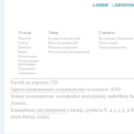
« первая
‹ предыдущ
Талгар
Люди
Сервисы
Новости
Группы пользователей
Бесплатные объявления
Статьи
Блоги пользователей
Поиск людей
История
Общение на форуме
Электронная почта
Видео
Фотоальбомы пользователей
Фотогалереи
Исторические
фотографии
Топонимия
Справочная
Гостей на портале: 729
Зарегистрированных пользователей
на портале: 8342
Новые пользователи:
sectorperfect mirrorjumpy zaabethuay 
Алексе...
Ближайщие
дни рождения
у
natalja_igosheva Y_u_l_i_y_a
Osetr Интер Aelita