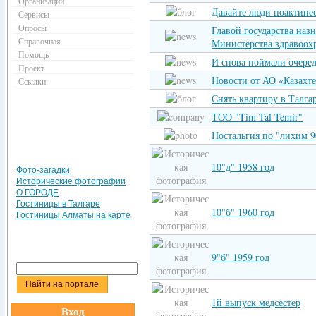
Организации
Давайте люди поактинее
Сервисы
Опросы
Главой государства наз
Справочная
Министерства здравоох
Помощь
И снова поймали очеред
Проект
Новости от АО «Казахт
Ссылки
Снять квартиру в Талга
ТОО "Tim Tal Temir"
Ностальгия по "лихим 9
10"д" 1958 год
Фото-загадки
Исторические фотографии
О ГОРОДЕ
Гостиницы в Талгаре
10"б" 1960 год
Гостиницы Алматы на карте
9"б" 1959 год
1й выпуск медсестер
Вход