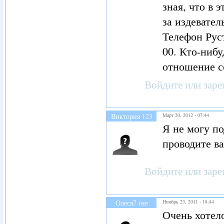
зная, что в 
за издевател
Телефон Руст
00. Кто-нибу
отношение с
Войдите
или
заре
Виктория 123
Март 20, 2012 - 07:44
(не проверено)
Я не могу по
проводите в
Войдите
или
заре
Олеся7 (не
Ноябрь 23, 2011 - 18:44
проверено)
Очень хотело