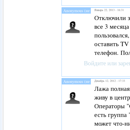
Anonymous (не
Январь 22, 2013 - 16:31
проверено)
Отключили з
все 3 месяца
пользовался
оставить TV 
телефон. По
Войдите
или
заре
Anonymous (не
Декабрь 12, 2012 - 17:33
проверено)
Лажа полная
живу в центр
Операторы "
есть группа 
может что-н