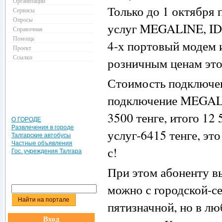
Организации
Только до 1 октября
Сервисы
Опросы
услуг MEGALINE, ID
Справочная
Помощь
4-х портовый модем 
Проект
Ссылки
розничным ценам это 
Стоимость подключени
подключение MEGALI
3500 тенге, итого 12 
О ГОРОДЕ
Развлечения в городе
услуг-6415 тенге, э
Талгарские автобусы
Частные объявления
с!
Гос. учреждения Талгара
При этом абоненту в
можно с городской-с
пятизначной, но в л
Вход