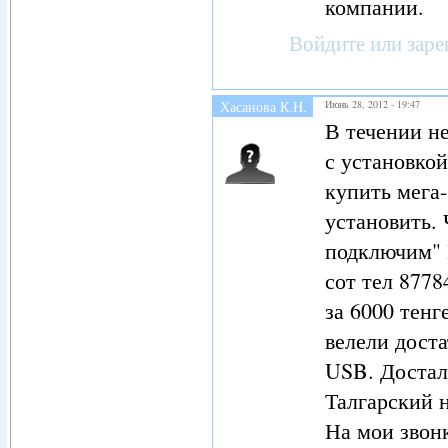
компании.
Войдите
или
заре
Хасанова К.Н.
Июнь 28, 2012 - 19:47
(не проверено)
В течении н
с установкой
купить мега-
установить. 
подключим" П
сот тел 8778
за 6000 тенг
велели дост
USB. Достал
Талгарский 
На мои звонк