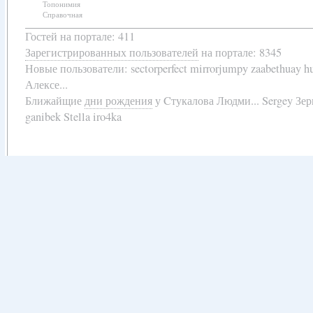
Топонимия
Справочная
Гостей на портале: 411
Зарегистрированных пользователей
на портале: 8345
Новые пользователи:
sectorperfect mirrorjumpy zaabethuay 
Алексе...
Ближайщие
дни рождения
у
Cтукалова Людми... Sergey Зе
ganibek Stella iro4ka