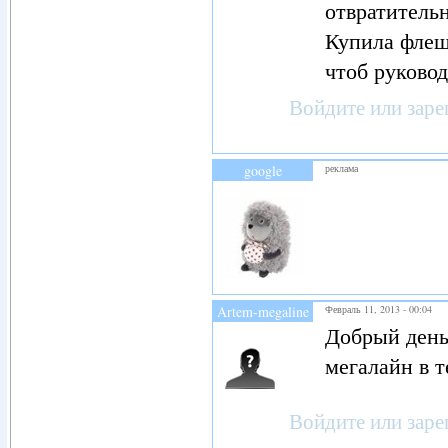
отвратительн
Купила флеш
чтоб руковод
Войдите
или
заре
google
реклама
Artem-megaline
Февраль 11, 2013 - 00:04
(не проверено)
Добрый день
мегалайн в т
Войдите
или
заре