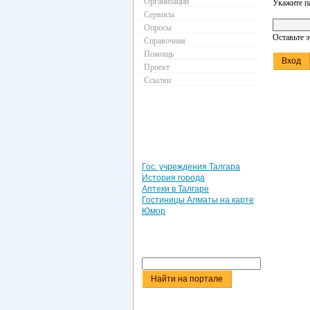
Организации
Укажите п
Сервисы
Опросы
Оставьте 
Справочная
Помощь
Проект
Ссылки
Гос. учреждения Талгара
История города
Аптеки в Талгаре
Гостиницы Алматы на карте
Юмор