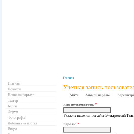
Навигация
Главная
Главная
Учетная запись пользовате
Новости
Новое на портале
Войти
Забыли пароль?
Зарегистр
Талгар
имя пользователя:
*
Блоги
Форум
Укажите ваше имя на сайте Электронный Талг
Фотографии
Добавить на портал
пароль:
*
Видео