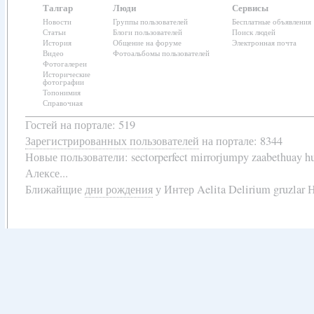
Талгар
Люди
Сервисы
Новости
Группы пользователей
Бесплатные объявления
Статьи
Блоги пользователей
Поиск людей
История
Общение на форуме
Электронная почта
Видео
Фотоальбомы пользователей
Фотогалереи
Исторические
фотографии
Топонимия
Справочная
Гостей на портале: 519
Зарегистрированных пользователей
на портале: 8344
Новые пользователи:
sectorperfect mirrorjumpy zaabethuay 
Алексе...
Ближайщие
дни рождения
у
Интер Aelita Delirium gruzlar Н