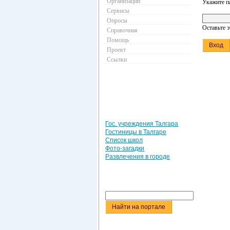
Организации
Укажите п
Сервисы
Опросы
Оставьте 
Справочная
Помощь
Проект
Ссылки
Гос. учреждения Талгара
Гостиницы в Талгаре
Список школ
Фото-загадки
Развлечения в городе