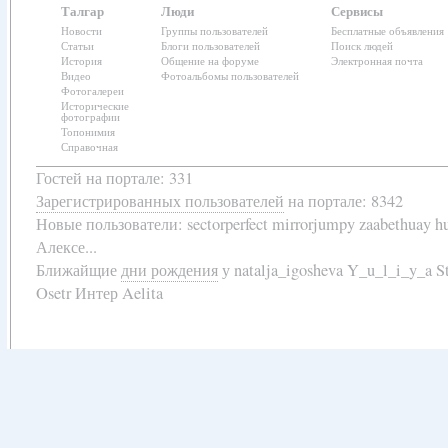
Талгар
Люди
Сервисы
Новости
Группы пользователей
Бесплатные объявления
Статьи
Блоги пользователей
Поиск людей
История
Общение на форуме
Электронная почта
Видео
Фотоальбомы пользователей
Фотогалереи
Исторические
фотографии
Топонимия
Справочная
Гостей на портале: 331
Зарегистрированных пользователей
на портале: 8342
Новые пользователи:
sectorperfect mirrorjumpy zaabethuay 
Алексе...
Ближайщие
дни рождения
у
natalja_igosheva Y_u_l_i_y_a
Osetr Интер Aelita