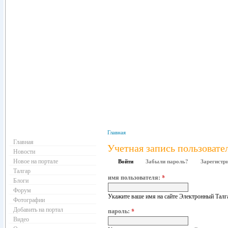
Навигация
Главная
Главная
Учетная запись пользовате
Новости
Новое на портале
Войти
Забыли пароль?
Зарегистр
Талгар
имя пользователя:
*
Блоги
Форум
Укажите ваше имя на сайте Электронный Талг
Фотографии
Добавить на портал
пароль:
*
Видео