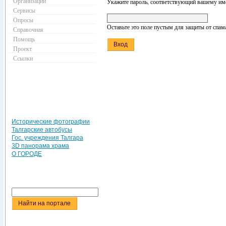
Организации
Укажите пароль, соответствующий вашему име
Сервисы
Опросы
Оставьте это поле пустым для защиты от спам
Справочная
Помощь
Проект
Ссылки
Исторические фотографии
Талгарские автобусы
Гос. учреждения Талгара
3D панорама храма
О ГОРОДЕ