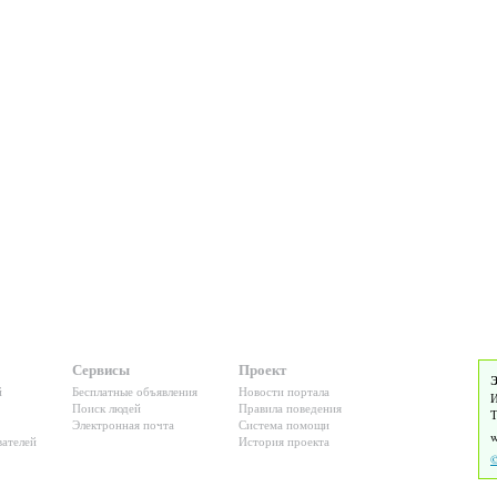
Сервисы
Проект
Э
й
Бесплатные объявления
Новости портала
И
Поиск людей
Правила поведения
Т
Электронная почта
Система помощи
ателей
История проекта
©