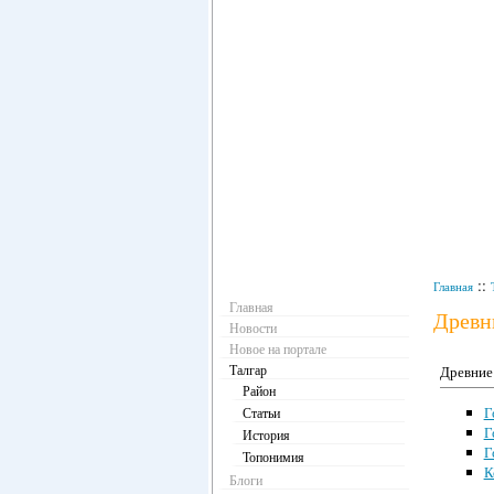
Навигация
::
Главная
Главная
Древни
Новости
Новое на портале
Талгар
Древние г
Район
Г
Статьи
Г
История
Г
Топонимия
К
Блоги