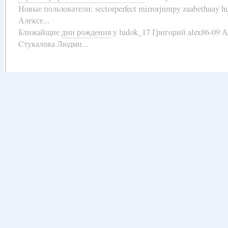
Новые пользователи:
sectorperfect mirrorjumpy zaabethuay 
Алексе...
Ближайщие
дни рождения
у
ludok_17 Григорий alex86-09 
Cтукалова Людми...