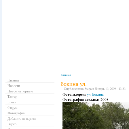
Навигация
Главная
Главная
бокина ул.
Новости
Опубликовано Stepn в Январь 10, 2009 - 13:30.
Новое на портале
Фотогалерея:
ул. Бокина
Талгар
Фотография сделана:
2008-
Блоги
Форум
Фотографии
Добавить на портал
Видео