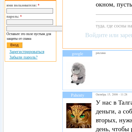
окном, пусть
имя пользователя:
*
пароль:
*
_______________
туда, где сосны н
Войдите
или
заре
Оставьте это поле пустым для
защиты от спама
Зарегистрироваться
google
реклама
Забыли пароль?
Pahenty
Октябрь 15, 2008 - 11:28
У нас в Талг
деньги, а со
вторых, нужн
день, чтобы 