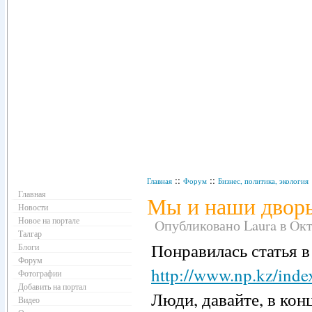
Навигация
::
::
Главная
Форум
Бизнес, политика, экология
Главная
Мы и наши двор
Новости
Новое на портале
Опубликовано Laura в Октя
Талгар
Понравилась статья в
Блоги
Форум
http://www.np.kz/ind
Фотографии
Добавить на портал
Люди, давайте, в кон
Видео