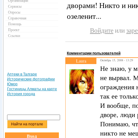
Организации
дворами! Никто и ник
Сервисы
Опросы
озеленит...
Справочная
Помощь
Войдите
или
зар
Проект
Ссылки
Комментарии пользователей
Laura
Октябрь 15, 2008 - 13:29
Не знаю, у м
Аптеки в Талгаре
не вырвал. М
Исторические фотографии
Юмор
ограждения 
Гостиницы Алматы на карте
так ее тольк
История города
И вообще, по
дворе, люди
Понимаю, чт
никто не ме
Вход