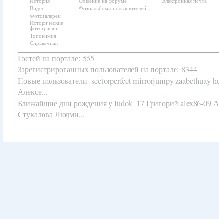
История
Общение на форуме
Электронная почта
Видео
Фотоальбомы пользователей
Фотогалереи
Исторические
фотографии
Топонимия
Справочная
Гостей на портале: 555
Зарегистрированных пользователей
на портале: 8344
Новые пользователи:
sectorperfect mirrorjumpy zaabethuay 
Алексе...
Ближайщие
дни рождения
у
ludok_17 Григорий alex86-09 
Cтукалова Людми...