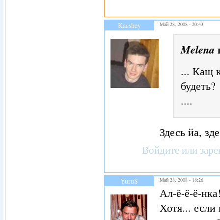
Kacshey
Май 28, 2008 - 20:43
Melena
... Кащ 
будеть?
....
Здесь йа, зд
Войдите
или
заре
YuruS
Май 28, 2008 - 18:26
Ал-ё-ё-ё-нка
Хотя... если