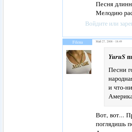
Песня длинн
Мелодию рас
Войдите
или
заре
Filena
Май 27, 2008 - 18:49
п
YuruS
Песни г
народная
и что-н
Америка!
Вот, вот... 
поглядишь по