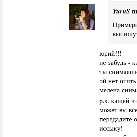
п
YuruS
Примерн
выпишут.
юрий!!!
не забудь - 
ты снимаешь
ой нет опять
мелена сним
p.s. кащей чт
может вы вс
передадите 
иссыку!