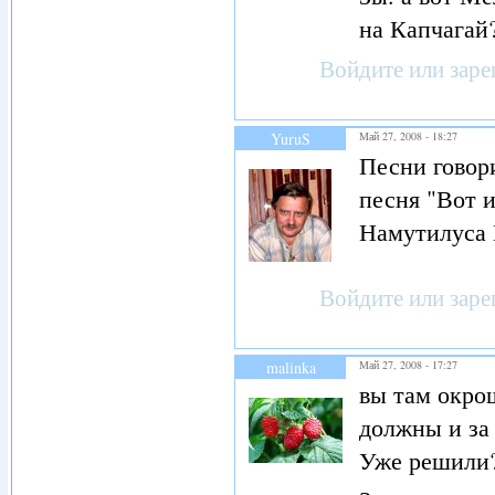
на Капчагай
Войдите
или
заре
YuruS
Май 27, 2008 - 18:27
Песни говор
песня "Вот и
Намутилуса П
Войдите
или
заре
malinka
Май 27, 2008 - 17:27
вы там окро
должны и за 
Уже решили