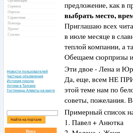
Организации
предложение, как в 
Сервисы
Опросы
выбрать место, вре
Справочная
Помощь
Приглашаю всех чита
Проект
в июле месяце в слав
Ссылки
теплой компании, а т
Обещаем сюрпризы и
Эти двое - Лена и Юр
Новости пользователей
Частные объявления
Да, еще, всем НЕ П
История города
Аптеки в Талгаре
этой теме нам по бел
Гостиницы Алматы на карте
советы, пожелания. В
Примерный список на
1. Павел + Анютка
Вход
2. Мелена + Женя