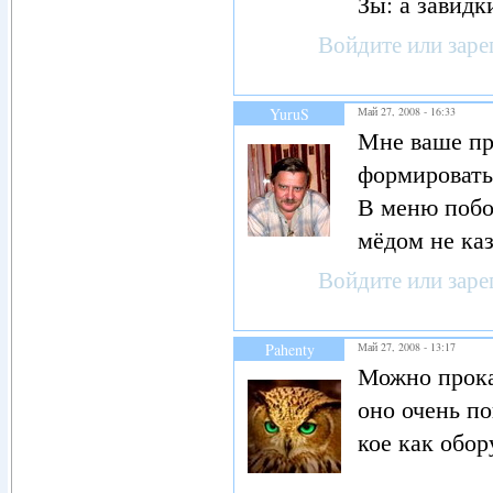
Зы: а завидк
Войдите
или
заре
YuruS
Май 27, 2008 - 16:33
Мне ваше пр
формировать
В меню побо
мёдом не каз
Войдите
или
заре
Pahenty
Май 27, 2008 - 13:17
Можно прока
оно очень по
кое как обор