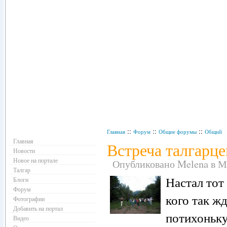
Навигация
::
::
::
Главная
Форум
Общие форумы
Общий
Главная
Встреча талгарце
Новости
Новое на портале
Опубликовано Melena в Ма
Талгар
Настал тот 
Блоги
Форум
кого так ж
Фотографии
Добавить на портал
потихоньку
Видео