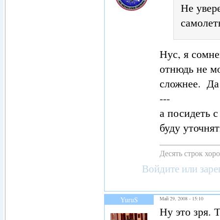
Не увер
самолет
Нус, я сомне
отнюдь не м
сложнее.
Да 
---
а посидеть 
буду уточня
Десять строк хор
Войдите
или
заре
YuruS
Май 29, 2008 - 15:10
Ну это зря. 