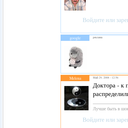
Войдите
или
заре
google
реклама
Melena
Май 29, 2008 - 12:56
Доктора - к 
распределили
Лучше быть в шок
Войдите
или
заре