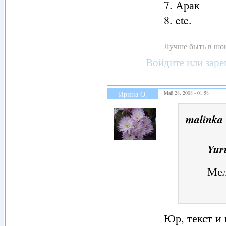
7. Арак
8. etc.
Лучше быть в шок
Войдите
или
заре
Ирина О.
Май 28, 2008 - 01:58
malinka
Yur
Мел
Юр, текст и 