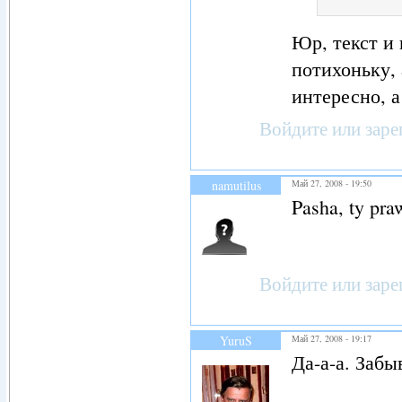
Юр, текст и 
потихоньку, 
интересно, а
Войдите
или
заре
namutilus
Май 27, 2008 - 19:50
Pasha, ty pra
Войдите
или
заре
YuruS
Май 27, 2008 - 19:17
Да-а-а. Забы