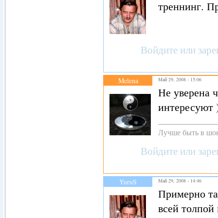
треннинг. П
Войдите
или
заре
Melena
Май 29, 2008 - 15:06
Не уверена ч
интересуют
Лучше быть в шок
Войдите
или
заре
YuruS
Май 29, 2008 - 14:46
Примерно так
всей толпой 