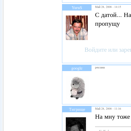
YuruS
Май 28, 2008 - 14:15
С датой... Н
пропущу
Войдите
или
заре
google
реклама
Тигрище
Май 28, 2008 - 11:16
На мну тоже 