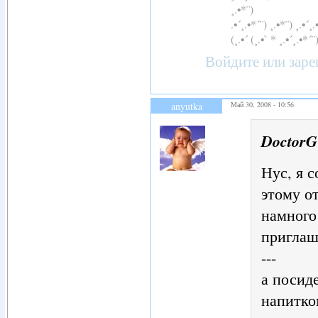
¸.•*¨)
.•´¸.•*´¨) ¸.•*¨) ¸.•´¸.
(¸.•´ (¸.•` * ¸.•´¸.•*´¨
Войдите
или
заре
anyutka
Май 30, 2008 - 10:56
DoctorG
Нус, я 
этому о
намного
приглаш
---
а посид
напитко