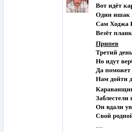
Вот идёт ка
Один ишак 
Сам Ходжа 
Везёт планк
Припев
Третий день
Но идут ве
Да поможет
Нам дойти 
Караванщик
Заблестели 
Он вдали у
Свой родно
....