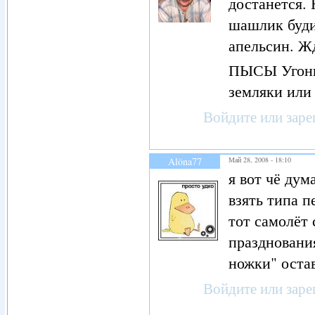
достанется. 
шашлик будит
апельсин. Жд
ПЫСЫ Угони 
земляки или
Войдите
или
заре
Alöna77
Май 28, 2008 - 18:10
я вот чё дум
взять типа п
тот самолёт 
праздновани
ножки" оста
Войдите
или
заре