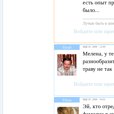
есть опыт п
было...
Лучше быть в шок
Войдите
или
заре
YuruS
Май 29, 2008 - 12:00
Мелена, у те
разнообразит
траву не так
Войдите
или
заре
Filena
Май 29, 2008 - 10:01
Эй, кто отр
фамилие в с