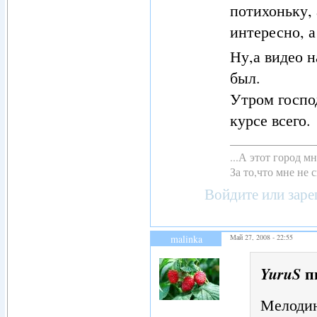
потихоньку, 
интересно, а
Ну,а видео н
был.
Утром госпо
курсе всего.
...А этот город 
За то,что мне не с
Войдите
или
заре
malinka
Май 27, 2008 - 22:55
п
YuruS
Мелодию