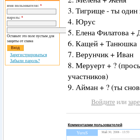
имя пользователя:
*
3. Тигрище - ты один
пароль:
*
4. Юрус
5. Елена Филатова + 
Оставьте это поле пустым для
защиты от спама
6. Кащей + Танюшка
7. Верунчик + Иван
Зарегистрироваться
Забыли пароль?
8. Меруерт + ? (прос
участников)
9. Айман + ? (ты снов
Войдите
или
зар
Комментарии пользователей
YuruS
Май 30, 2008 - 13:53