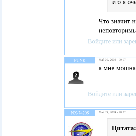
это я о
Что значит 
неповторимы
Войдите
или
заре
PUNK
Май 30, 2008 - 00:07
а мне мошна
Войдите
или
заре
NX-74205
Май 29, 2008 - 20:22
Цитата: