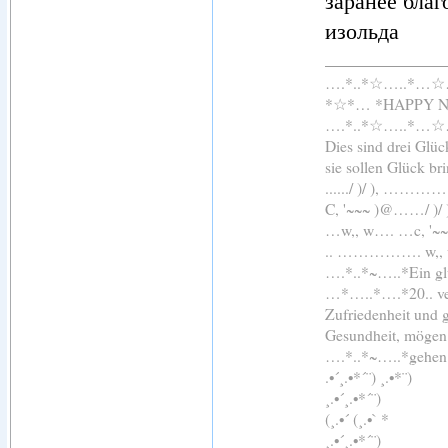
заранее благо
изольда
….*..*☆…..*…
*☆*… *HAPPY 
….*..*☆…..*…
Dies sind drei Glü
sie sollen Glück br
....../ )/ ), 
C, '~~~ )@……/ )
…w,, w…. …c, '~
.. ……………. 
….*..*~…..*Ein glü
…*…..*….*20.. ver
Zufriedenheit und 
Gesundheit, mögen 
….*..*~…..*gehen
.•´¸.•*´¨) ¸.•*¨)
¸.•´¸.•*´¨)
(¸.•´ (¸.•` *
¸.•´¸.•*´¨)