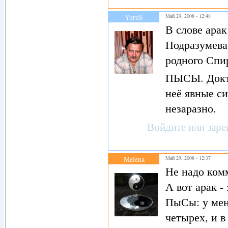
YuruS
Май 29, 2008 - 12:48
В слове арак 
Подразумевае
родного Спи
ПЫСЫ. Докто
неё явные с
незаразно.
Войдите
или
заре
Melena
Май 29, 2008 - 12:37
Не надо комм
А вот арак -
ПыСы: у меня
четырех, и в