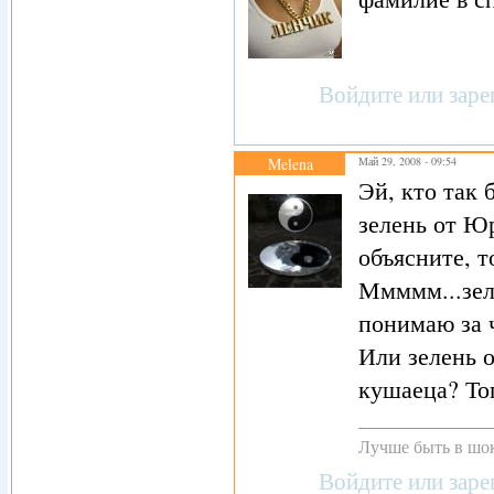
Войдите
или
заре
Melena
Май 29, 2008 - 09:54
Эй, кто так
зелень от Юр
объясните, т
Ммммм...зел
понимаю за ч
Или зелень о
кушаеца? То
Лучше быть в шок
Войдите
или
заре