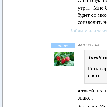
А на когда н
утра... Мне 
будет со мно
соизволит, н
Войдите
или
заре
malinka
Май 27, 2008 - 18:43
п
YuruS
Есть нар
спеть.
я такой песн
знаю...
Зы. а вот Ме