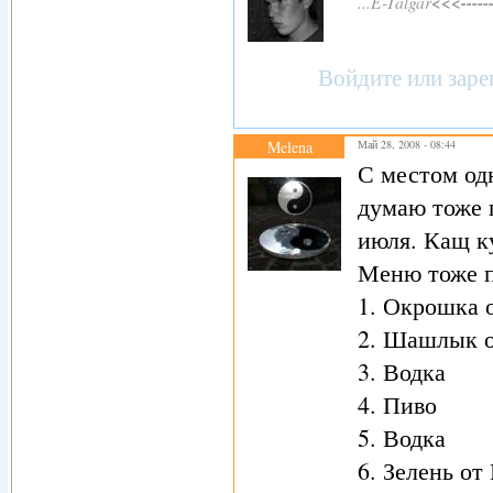
...E-Talgar
<<<-----
Войдите
или
заре
Melena
Май 28, 2008 - 08:44
С местом одн
думаю тоже п
июля. Кащ ку
Меню тоже п
1. Окрошка 
2. Шашлык 
3. Водка
4. Пиво
5. Водка
6. Зелень о