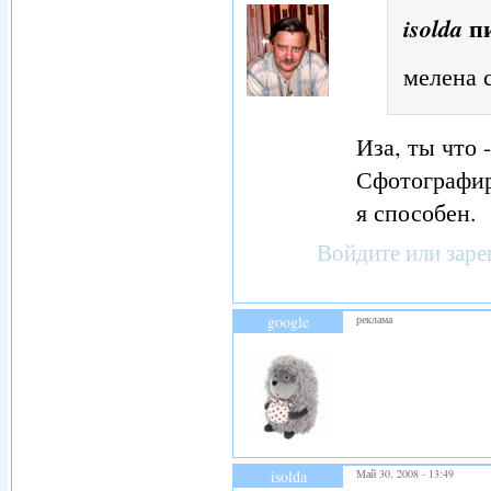
п
isolda
мелена 
Иза, ты что 
Сфотографир
я способен.
Войдите
или
заре
google
реклама
isolda
Май 30, 2008 - 13:49