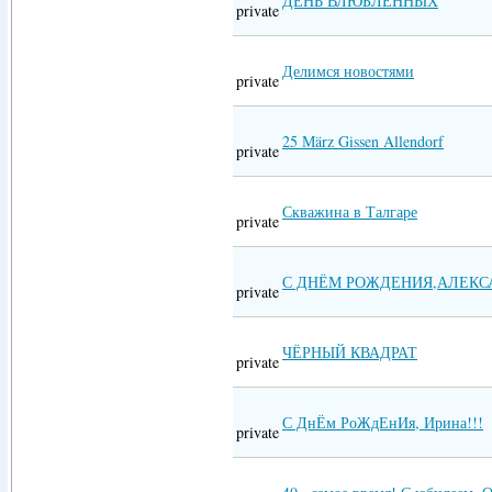
ДЕНЬ ВЛЮБЛЁННЫХ
private
Делимся новостями
private
25 Мärz Gissen Allendorf
private
Скважина в Талгаре
private
С ДНЁМ РОЖДЕНИЯ,АЛЕКС
private
ЧЁРНЫЙ КВАДРАТ
private
С ДнЁм РоЖдЕнИя, Ирина!!!
private