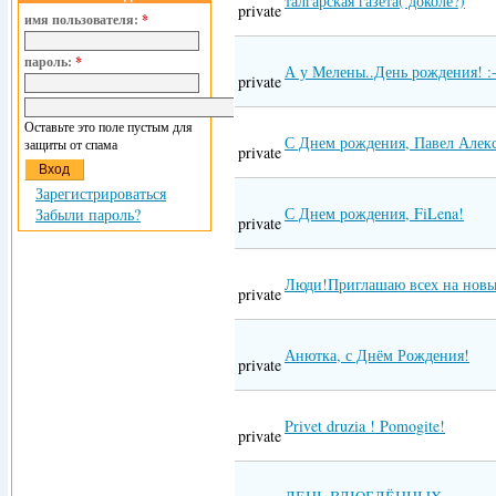
талгарская газета( доколе?)
private
имя пользователя:
*
пароль:
*
А у Мелены..День рождения! :-
private
Оставьте это поле пустым для
С Днем рождения, Павел Алек
защиты от спама
private
Зарегистрироваться
С Днем рождения, FiLena!
Забыли пароль?
private
Люди!Приглашаю всех на новы
private
Анютка, с Днём Рождения!
private
Privet druzia ! Pomogite!
private