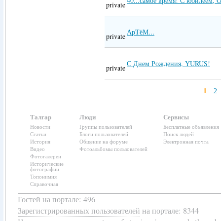
40...самое время! С юбилеем, О
private
АрТёМ...
private
С Днем Рождения, YURUS!
private
1
2
Талгар
Люди
Сервисы
Новости
Группы пользователей
Бесплатные объявления
Статьи
Блоги пользователей
Поиск людей
История
Общение на форуме
Электронная почта
Видео
Фотоальбомы пользователей
Фотогалереи
Исторические
фотографии
Топонимия
Справочная
Гостей на портале: 496
Зарегистрированных пользователей
на портале: 8344