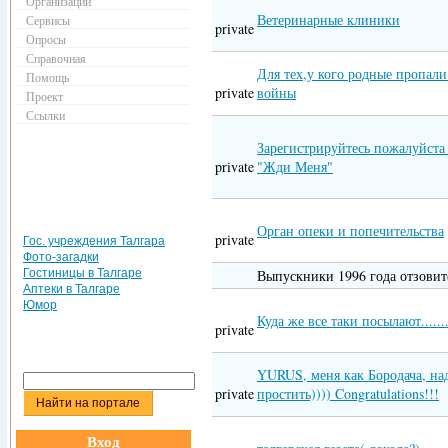
Организации
Ветеринарные клиники
Сервисы
private
Опросы
Справочная
Для тех,у кого родные пропали
Помощь
private
войны
Проект
Ссылки
Зарегистрируйтесь пожалуйста
private
"Жди Меня"
Орган опеки и попечительства
private
Гос. учреждения Талгара
Фото-загадки
Гостиницы в Талгаре
Выпускники 1996 года отзовит
Аптеки в Талгаре
Юмор
Куда же все таки посылают......
private
YURUS, меня как Бородача, на
private
простить)))) Congratulations!!!
Вход