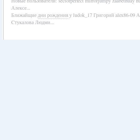
Новые пользователи:
sectorperfect mirrorjumpy zaabethuay 
Алексе...
Ближайщие
дни рождения
у
ludok_17 Григорий alex86-09 
Cтукалова Людми...