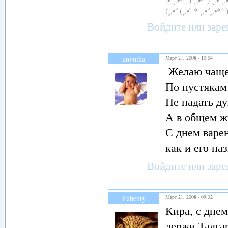
(¸.•´ (¸.•` * ¸.•´¸.•*´¨
Войдите
или
заре
anyutka
Март 21, 2008 - 10:04
Желаю чаще 
По пустякам 
Не падать ду
А в общем жи
С днем варен
как и его на
Войдите
или
заре
Pahenty
Март 21, 2008 - 09:32
Кира, с днем
держи Талга