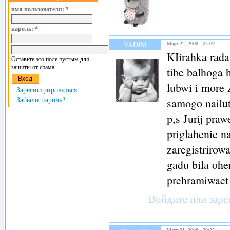
имя пользователя:
*
пароль:
*
VADIM
Март 22, 2008 - 03:09
KIirahka rada
Оставьте это поле пустым для
защиты от спама
tibe balhoga 
lubwi i more 
Зарегистрироваться
Забыли пароль?
samogo nailu
p,s Jurij pra
priglahenie n
zaregistrirow
gadu bila oh
prehramiwaet 
Войдите
или
заре
Март 21, 2008 - 20:22