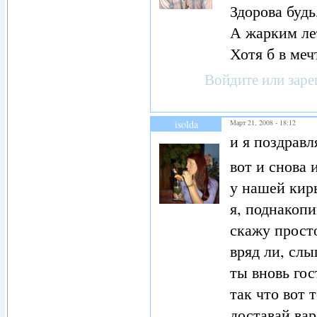
Здорова будь
А жарким ле
Хотя б в меч
Войдите
или
заре
isolda
Март 21, 2008 - 18:12
и я поздравл
вот и снова
у нашей кир
я, поднакоп
скажу просто
вряд ли, сл
ты вновь гос
так что вот 
доставай вар