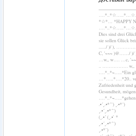
….*..*☆…..*…
*☆*… *HAPPY 
….*..*☆…..*…
Dies sind drei Glü
sie sollen Glück br
....../ )/ ), 
C, '~~~ )@……/ )
…w,, w…. …c, '~
.. ……………. 
….*..*~…..*Ein glü
…*…..*….*20.. ver
Zufriedenheit und 
Gesundheit, mögen 
….*..*~…..*gehen
.•´¸.•*´¨) ¸.•*¨)
¸.•´¸.•*´¨)
(¸.•´ (¸.•` *
¸.•´¸.•*´¨)
¸.•*¨)
.•´¸.•*´¨) ¸.•*¨) ¸.•´¸.