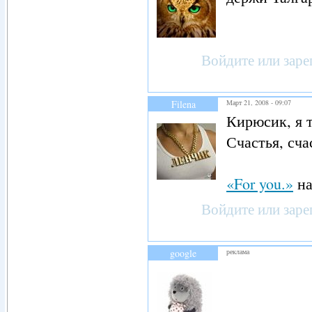
Войдите
или
заре
Filena
Март 21, 2008 - 09:07
Кирюсик, я т
Счастья, сча
«For you.»
н
Войдите
или
заре
google
реклама