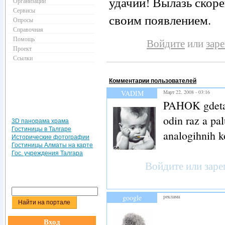
удачии! Вылазь скоре
Организации
Сервисы
своим появлением.
Опросы
Справочная
Помощь
Войдите
или
зар
Проект
Ссылки
Комментарии пользователей
VADIM
Март 22, 2008 - 03:16
PAHOK gdeta 
odin raz a pal
3D панорама храма
Гостиницы в Талгаре
analogihnih 
Исторические фотографии
Гостиницы Алматы на карте
Гос. учреждения Талгара
Войдите
или
заре
google
реклама
Вход