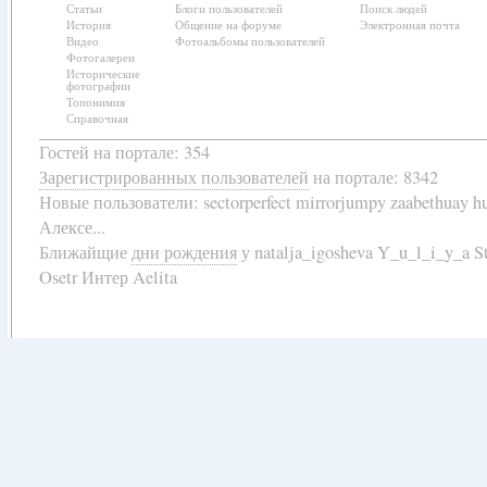
Статьи
Блоги пользователей
Поиск людей
История
Общение на форуме
Электронная почта
Видео
Фотоальбомы пользователей
Фотогалереи
Исторические
фотографии
Топонимия
Справочная
Гостей на портале: 354
Зарегистрированных пользователей
на портале: 8342
Новые пользователи:
sectorperfect mirrorjumpy zaabethuay 
Алексе...
Ближайщие
дни рождения
у
natalja_igosheva Y_u_l_i_y_a
Osetr Интер Aelita