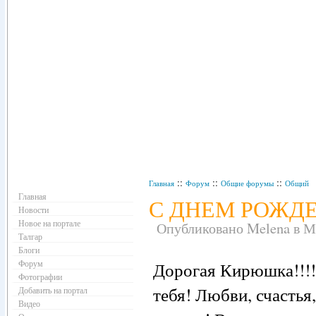
Навигация
::
::
::
Главная
Форум
Общие форумы
Общий
Главная
С ДНЕМ РОЖДЕН
Новости
Новое на портале
Опубликовано Melena в Мар
Талгар
Блоги
Форум
Дорогая Кирюшка!!!!
Фотографии
тебя! Любви, счастья
Добавить на портал
Видео