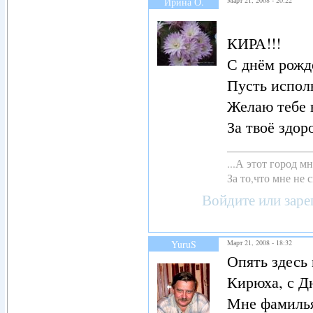
Ирина О.
КИРА!!!
С днём рожд
Пусть исполн
Желаю тебе 
За твоё здор
...А этот город 
За то,что мне не с
Войдите
или
заре
YuruS
Март 21, 2008 - 18:32
Опять здесь
Кирюха, с Д
Мне фамилья