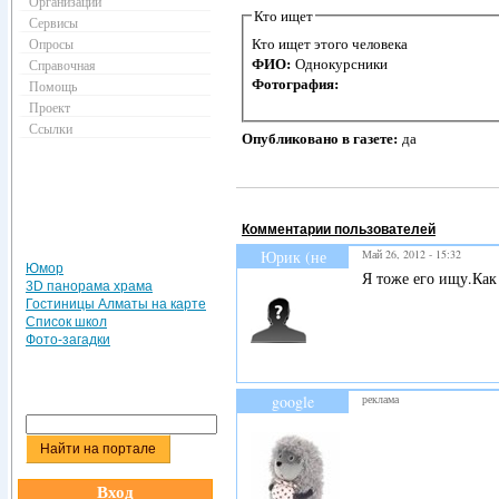
Организации
Кто ищет
Сервисы
Кто ищет этого человека
Опросы
ФИО:
Однокурсники
Справочная
Фотография:
Помощь
Проект
Ссылки
Опубликовано в газете:
да
Комментарии пользователей
Юрик (не
Май 26, 2012 - 15:32
Юмор
проверено)
Я тоже его ищу.Как 
3D панорама храма
Гостиницы Алматы на карте
Список школ
Фото-загадки
google
реклама
Вход