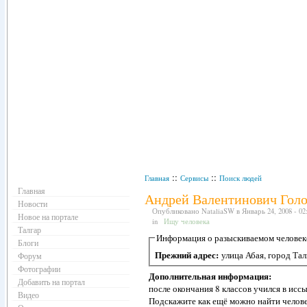
Навигация
::
::
Главная
Сервисы
Поиск людей
Главная
Андрей Валентинович Гол
Новости
Опубликовано NataliaSW в Январь 24, 2008 - 02:
Новое на портале
Ищу человека
in
Талгар
Информация о разыскиваемом человек
Блоги
Прежний адрес:
улица Абая, город Тал
Форум
Фотографии
Дополнительная информация:
Добавить на портал
после окончания 8 классов учился в исс
Видео
Подскажите как ещё можно найти челове