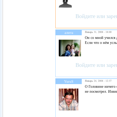
Войдите
или
заре
алита
Январь 31, 2008 - 18:00
Он со мной учился д
Если что о нём ус
Войдите
или
заре
YuruS
Январь 24, 2008 - 12:37
О Головине ничего с
не посмотрел. Изви