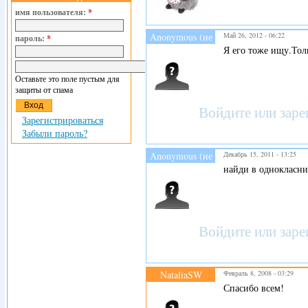
имя пользователя:
*
Anonymous (не
Май 26, 2012 - 06:22
пароль:
*
проверено)
Я его тоже ищу.Тол
Оставьте это поле пустым для
защиты от спама
Войдите
или
заре
Зарегистрироваться
Забыли пароль?
Anonymous (не
Декабрь 15, 2011 - 13:25
проверено)
найди в однокласник
Войдите
или
заре
NataliaSW
Февраль 8, 2008 - 03:29
Спасибо всем!