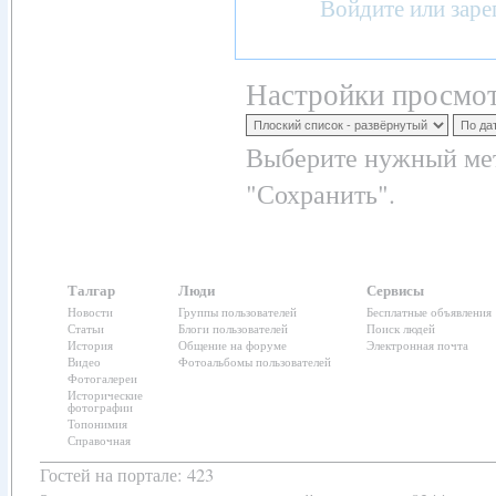
Войдите
или
заре
Настройки просмот
Выберите нужный мет
"Сохранить".
Талгар
Люди
Сервисы
Новости
Группы пользователей
Бесплатные объявления
Статьи
Блоги пользователей
Поиск людей
История
Общение на форуме
Электронная почта
Видео
Фотоальбомы пользователей
Фотогалереи
Исторические
фотографии
Топонимия
Справочная
Гостей на портале: 423