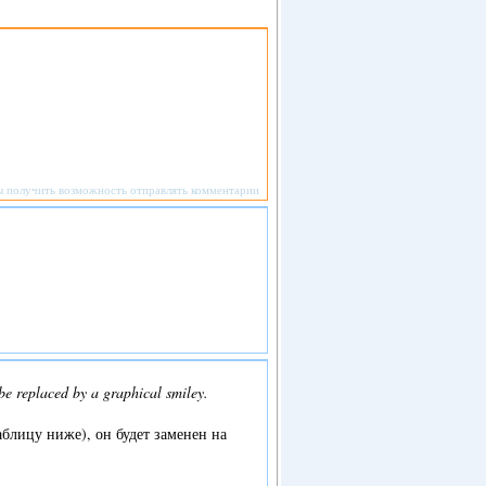
ы получить возможность отправлять комментарии
l be replaced by a graphical smiley.
аблицу ниже), он будет заменен на