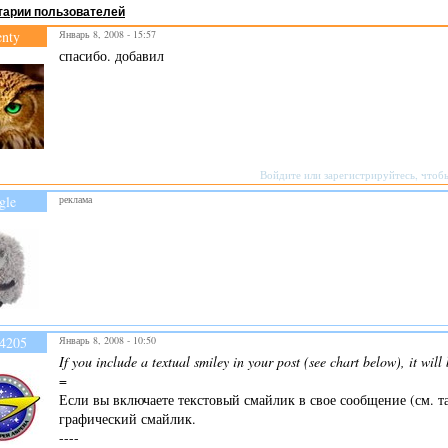
арии пользователей
enty
Январь 8, 2008 - 15:57
спасибо. добавил
Войдите
или
зарегистрируйтесь
, чтоб
gle
реклама
4205
Январь 8, 2008 - 10:50
If you include a textual smiley in your post (see chart below), it wil
=
Если вы включаете текстовый смайлик в свое сообщение (см. т
графический смайлик.
----