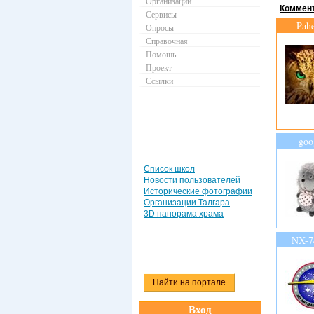
Организации
Коммент
Сервисы
Pah
Опросы
Справочная
Помощь
Проект
Ссылки
goo
Список школ
Новости пользователей
Исторические фотографии
Организации Талгара
3D панорама храма
NX-7
Вход