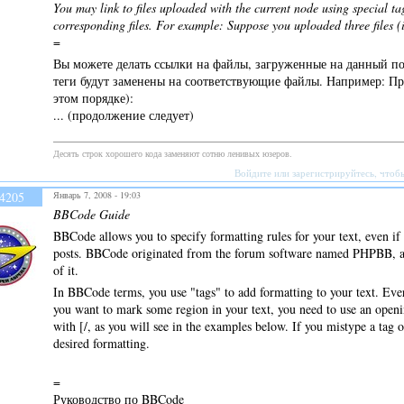
You may link to files uploaded with the current node using special ta
corresponding files. For example: Suppose you uploaded three files (i
=
Вы можете делать ссылки на файлы, загруженные на данный по
теги будут заменены на соответствующие файлы. Например: Пр
этом порядке):
... (продолжение следует)
Десять строк хорошего кода заменяют сотню ленивых юзеров.
Войдите
или
зарегистрируйтесь
, чтоб
4205
Январь 7, 2008 - 19:03
BBCode Guide
BBCode allows you to specify formatting rules for your text, even i
posts. BBCode originated from the forum software named PHPBB, and
of it.
In BBCode terms, you use "tags" to add formatting to your text. Every
you want to mark some region in your text, you need to use an openin
with [/, as you will see in the examples below. If you mistype a tag or
desired formatting.
=
Руководство по BBCode