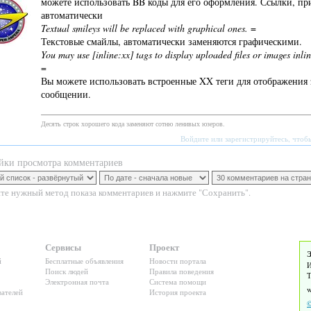
можете использовать BB коды для его оформления. Ссылки, пр
автоматически
Textual smileys will be replaced with graphical ones.
=
Текстовые смайлы, автоматически заменяются графическими.
You may use [inline:xx] tags to display uploaded files or images inlin
=
Вы можете использовать встроенные XX теги для отображения
сообщении.
Десять строк хорошего кода заменяют сотню ленивых юзеров.
Войдите
или
зарегистрируйтесь
, чтоб
йки просмотра комментариев
те нужный метод показа комментариев и нажмите "Сохранить".
Сервисы
Проект
Э
й
Бесплатные объявления
Новости портала
И
Поиск людей
Правила поведения
Т
Электронная почта
Система помощи
ателей
История проекта
©