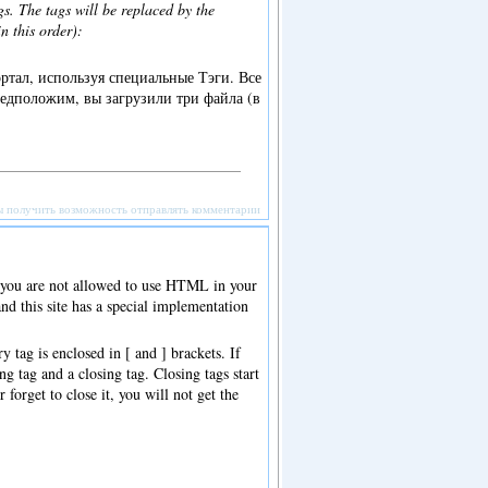
gs. The tags will be replaced by the
n this order):
ртал, используя специальные Тэги. Все
едположим, вы загрузили три файла (в
ы получить возможность отправлять комментарии
f you are not allowed to use HTML in your
 this site has a special implementation
 tag is enclosed in [ and ] brackets. If
g tag and a closing tag. Closing tags start
 forget to close it, you will not get the