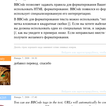
BBCode позволяет задавать правила для форматирования Вашего
использовать HTML форматирование. BBCode появился из фор
использует специализированную его интерпретацию.
В BBCode для форматирования текста можно использовать "тег
метка вложеная в квадратные скобки []. Если вы хотите
выдели
вы должны использовать один из специальных тегов, и закрыва
[/, как вы увидите в примерах ниже. Если неправильно ввести т
получите желаемого форматирования.
Десять строк хорошего кода заменяют сотню ленивых юзеров.
Войдите
или
зарегистрируйтесь
, чтоб
enty
Январь 7, 2008 - 18:30
добавил перевод. спасибо
Войдите
или
зарегистрируйтесь
, чтоб
4205
Январь 7, 2008 - 17:40
You can use BBCode tags in the text, URLs will automatically be con