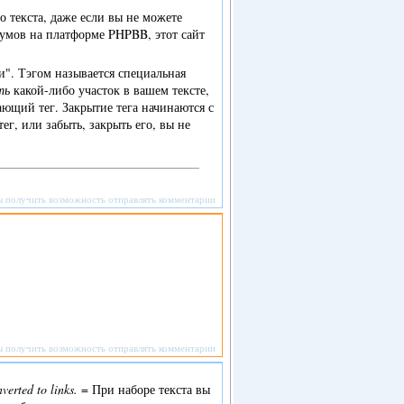
 текста, даже если вы не можете
умов на платформе PHPBB, этот сайт
и". Тэгом называется специальная
ть
какой-либо участок в вашем тексте,
ющий тег. Закрытие тега начинаются с
ег, или забыть, закрыть его, вы не
ы получить возможность отправлять комментарии
ы получить возможность отправлять комментарии
verted to links.
= При наборе текста вы