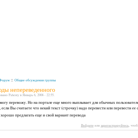
::
Форум
Общие обсуждения группы
оды непереведенного
ано Pahenty в Январь 6, 2008 - 22:55.
могу перевожу. Но на портале еще много выплывает для обычных пользователе
 если Вы считаете что некий текст (строчку) надо перевести или перевести ее 
 хорошо предлагать еще и свой вариант перевода
Войдите
или
зарегистрируйтесь
, что