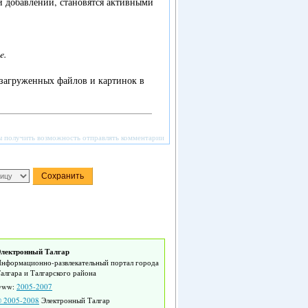
и добавлении, становятся активными
e.
 загруженных файлов и картинок в
ы получить возможность отправлять комментарии
лектронный Талгар
нформационно-развлекательный портал города
алгара и Талгарского района
www:
2005-2007
 2005-2008
Электронный Талгар