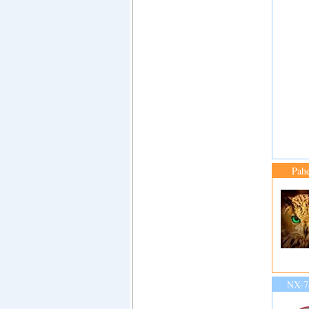
Pah
NX-7