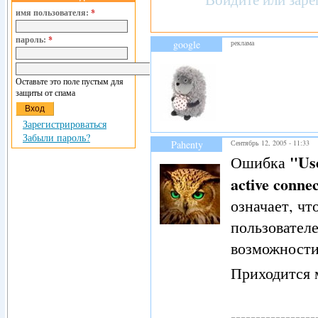
имя пользователя:
*
пароль:
*
google
реклама
Оставьте это поле пустым для
защиты от спама
Зарегистрироваться
Забыли пароль?
Pahenty
Сентябрь 12, 2005 - 11:33
"Us
Ошибка
active conne
означает, ч
пользователе
возможност
Приходится м
-----------------