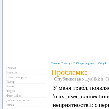
Навигация
::
::
::
Главная
Форум
Общие форумы
Общий
Главная
Проблемка
Новости
Новое на портале
Опубликовано Lyalikk в Се
Талгар
У меня трабл, появляе
Блоги
Форум
'max_user_connections
Фотографии
Добавить на портал
неприятностей: с пер
Видео