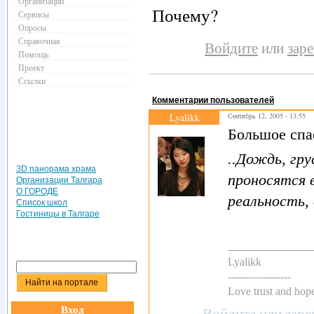
Организации
Почему?
Сервисы
Опросы
Справочная
Войдите
или
зар
Помощь
Проект
Ссылки
Комментарии пользователей
Lyalikk
Сентябрь 12, 2005 - 13:55
Большое спас
..Дождь, гр
3D панорама храма
проносятся 
Организации Талгара
О ГОРОДЕ
реальность,
Список школ
Гостиницы в Талгаре
Lyalikk
------------------
Love trust and hop
Вход
Войдите
или
заре