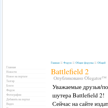
Навигация
::
::
::
Главная
Форум
Общие форумы
Общий
Главная
Battlefield 2
Новости
Новое на портале
Опубликовано Olegator™ в 
Талгар
Уважаемые друзья/по
Блоги
Форум
шутера Battlefield 2!
Фотографии
Добавить на портал
Сейчас на сайте изда
Видео