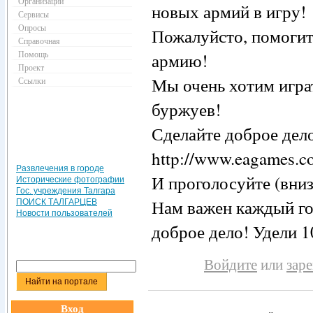
Организации
новых армий в игру!
Сервисы
Опросы
Пожалуйсто, помогит
Справочная
Помощь
армию!
Проект
Мы очень хотим игра
Ссылки
буржуев!
Сделайте доброе дело
http://www.eagames.com
Развлечения в городе
И проголосуйте (вниз
Исторические фотографии
Гос. учреждения Талгара
Нам важен каждый го
ПОИСК ТАЛГАРЦЕВ
Новости пользователей
доброе дело! Удели 1
Войдите
или
зар
Вход