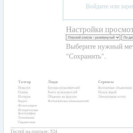
Войдите
или
заре
Настройки просмот
Выберите нужный мет
"Сохранить".
Талгар
Люди
Сервисы
Новости
Группы пользователей
Бесплатные объявления
Статьи
Блоги пользователей
Поиск людей
История
Общение на форуме
Электронная почта
Видео
Фотоальбомы пользователей
Фотогалереи
Исторические
фотографии
Топонимия
Справочная
Гостей на портале: 524