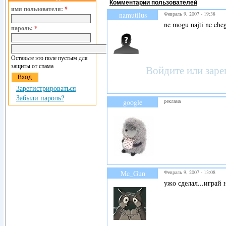
Комментарии пользователей
имя пользователя:
*
namutilus
Февраль 9, 2007 - 19:38
ne mogu najti ne ch
пароль:
*
Оставьте это поле пустым для
защиты от спама
Войдите
или
заре
Зарегистрироваться
Забыли пароль?
google
реклама
Mc_Gun
Февраль 9, 2007 - 13:08
ужо сделал...играй 