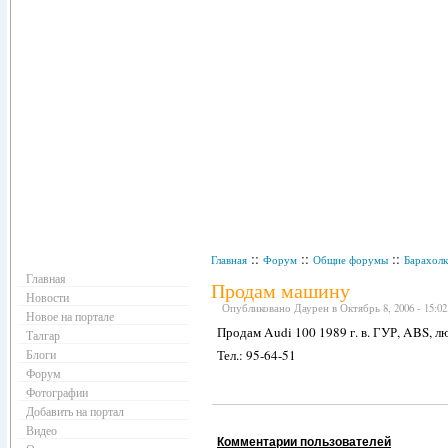
Навигация
::
::
::
Главная
Форум
Общие форумы
Барахолк
Главная
Продам машину
Новости
Опубликовано Даурен в Октябрь 8, 2006 - 15:02
Новое на портале
Продам Audi 100 1989 г. в. ГУР, ABS, л
Талгар
Блоги
Тел.: 95-64-51
Форум
Фотографии
Добавить на портал
Видео
Комментарии пользователей