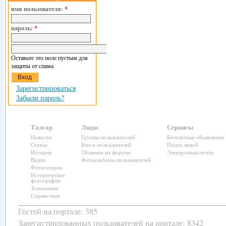
имя пользователя:
*
пароль:
*
Оставьте это поле пустым для
защиты от спама
Зарегистрироваться
Забыли пароль?
Талгар
Люди
Сервисы
Новости
Группы пользователей
Бесплатные объявления
Статьи
Блоги пользователей
Поиск людей
История
Общение на форуме
Электронная почта
Видео
Фотоальбомы пользователей
Фотогалереи
Исторические
фотографии
Топонимия
Справочная
Гостей на портале: 385
Зарегистрированных пользователей
на портале: 8342