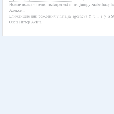
Новые пользователи:
sectorperfect mirrorjumpy zaabethuay 
Алексе...
Ближайщие
дни рождения
у
natalja_igosheva Y_u_l_i_y_a
Osetr Интер Aelita