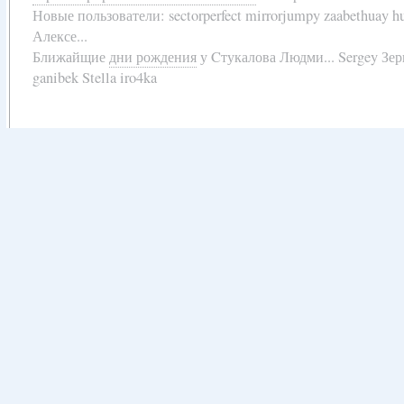
Новые пользователи:
sectorperfect mirrorjumpy zaabethuay 
Алексе...
Ближайщие
дни рождения
у
Cтукалова Людми... Sergey Зе
ganibek Stella iro4ka