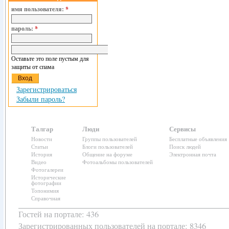
имя пользователя:
*
пароль:
*
Оставьте это поле пустым для
защиты от спама
Зарегистрироваться
Забыли пароль?
Талгар
Люди
Сервисы
Новости
Группы пользователей
Бесплатные объявления
Статьи
Блоги пользователей
Поиск людей
История
Общение на форуме
Электронная почта
Видео
Фотоальбомы пользователей
Фотогалереи
Исторические
фотографии
Топонимия
Справочная
Гостей на портале: 436
Зарегистрированных пользователей
на портале: 8346