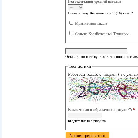
Год окончания средней школы:
В каком году Вы закончили 11(10) класс?
Музыкальная школа
Сельско Хозяйственный Техникум
Оставьте это поле пустым для защиты от спам
Тест логики
Работаем только с людьми (и с умны
Какое число изображено на рисунке?:
*
введите число с рисунка