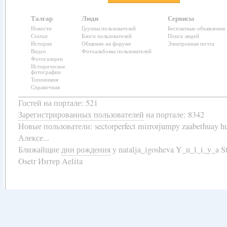
Талгар
Люди
Сервисы
Новости
Группы пользователей
Бесплатные объявления
Статьи
Блоги пользователей
Поиск людей
История
Общение на форуме
Электронная почта
Видео
Фотоальбомы пользователей
Фотогалереи
Исторические
фотографии
Топонимия
Справочная
Гостей на портале: 521
Зарегистрированных пользователей
на портале: 8342
Новые пользователи:
sectorperfect mirrorjumpy zaabethuay 
Алексе...
Ближайщие
дни рождения
у
natalja_igosheva Y_u_l_i_y_a
Osetr Интер Aelita