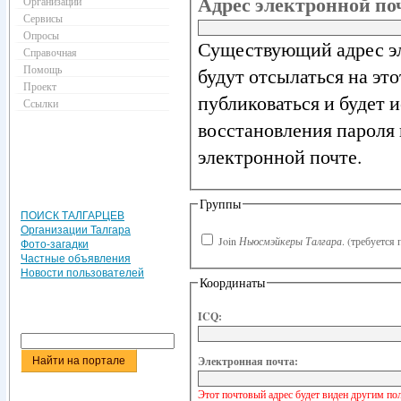
Адрес электронной п
Организации
Сервисы
Опросы
Существующий адрес эл
Справочная
Помощь
будут отсылаться на эт
Проект
публиковаться и будет 
Ссылки
восстановления пароля 
электронной почте.
Группы
ПОИСК ТАЛГАРЦЕВ
Организации Талгара
Join
Ньюсмэйкеры Талгара
.
(требуется 
Фото-загадки
Частные объявления
Новости пользователей
Координаты
ICQ:
Электронная почта:
Этот почтовый адрес будет виден другим по