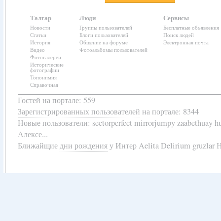
Талгар
Люди
Сервисы
Новости
Группы пользователей
Бесплатные объявления
Статьи
Блоги пользователей
Поиск людей
История
Общение на форуме
Электронная почта
Видео
Фотоальбомы пользователей
Фотогалереи
Исторические
фотографии
Топонимия
Справочная
Гостей на портале: 559
Зарегистрированных пользователей
на портале: 8344
Новые пользователи:
sectorperfect mirrorjumpy zaabethuay 
Алексе...
Ближайщие
дни рождения
у
Интер Aelita Delirium gruzlar Н