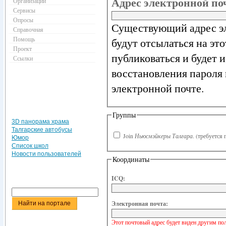
Адрес электронной п
Организации
Сервисы
Опросы
Существующий адрес эл
Справочная
Помощь
будут отсылаться на эт
Проект
публиковаться и будет 
Ссылки
восстановления пароля 
электронной почте.
Группы
3D панорама храма
Талгарские автобусы
Join
Ньюсмэйкеры Талгара
.
(требуется 
Юмор
Список школ
Новости пользователей
Координаты
ICQ:
Электронная почта:
Этот почтовый адрес будет виден другим по