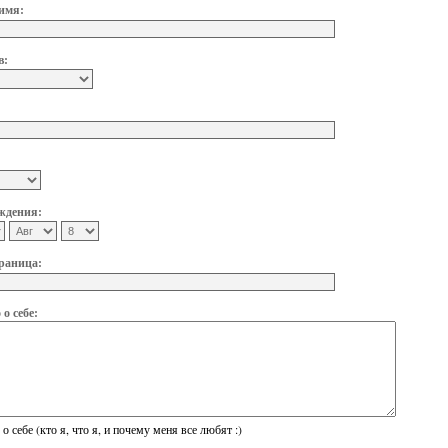
имя:
в:
ждения:
раница:
о себе:
о себе (кто я, что я, и почему меня все любят :)