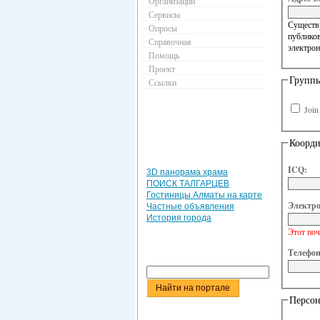
Организации
Сервисы
Существу
Опросы
публиков
Справочная
электрон
Помощь
Проект
Групп
Ссылки
Joi
Коорд
ICQ:
3D панорама храма
ПОИСК ТАЛГАРЦЕВ
Гостиницы Алматы на карте
Электро
Частные объявления
История города
Этот поч
Телефон
Персон