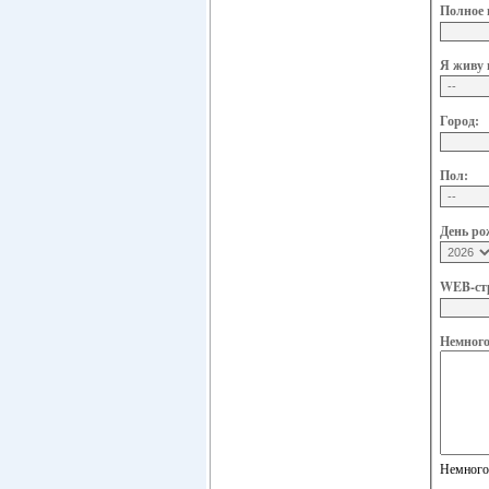
Полное 
Я живу 
Город:
Пол:
День ро
WEB-ст
Немного 
Немного 