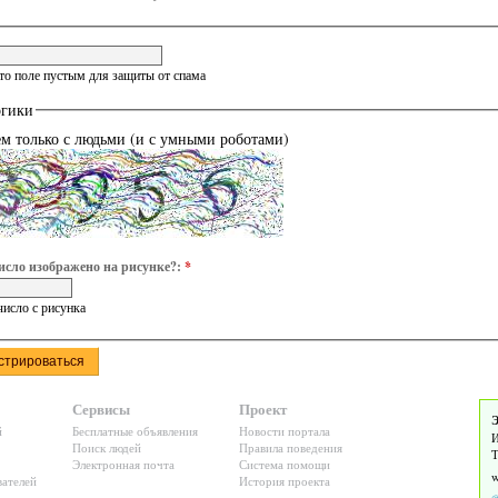
это поле пустым для защиты от спама
огики
ем только с людьми (и с умными роботами)
исло изображено на рисунке?:
*
число с рисунка
Сервисы
Проект
Э
й
Бесплатные объявления
Новости портала
И
Поиск людей
Правила поведения
Т
Электронная почта
Система помощи
ателей
История проекта