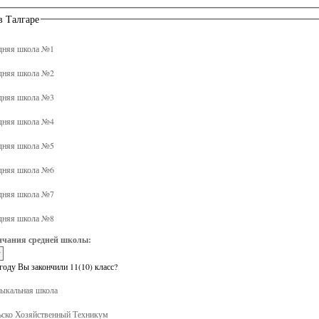
в Талгаре
дняя школа №1
дняя школа №2
дняя школа №3
дняя школа №4
дняя школа №5
дняя школа №6
дняя школа №7
дняя школа №8
нчания средней школы:
году Вы закончили 11(10) класс?
кальная школа
ско Хозяйственный Техникум