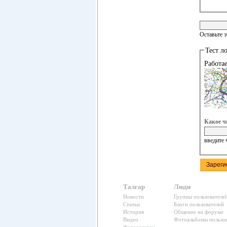
Оставьте 
Тест л
Работа
Какое ч
введите 
Талгар
Люди
Новости
Группы пользователе
Статьи
Блоги пользователей
История
Общение на форуме
Видео
Фотоальбомы пользов
Фотогалереи