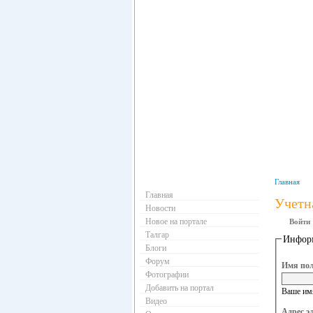
Навигация
Главная
Главная
Учетн
Новости
Новое на портале
Войти
Талгар
Информ
Блоги
Форум
Имя пол
Фотографии
Добавить на портал
Ваше имя
Видео
Адрес э