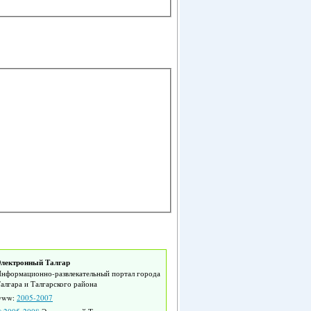
лектронный Талгар
нформационно-развлекательный портал города
алгара и Талгарского района
www:
2005-2007