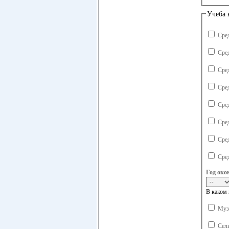
Учеба 
Сре
Сре
Сре
Сре
Сре
Сре
Сре
Сре
Год око
В каком 
Музы
Сель