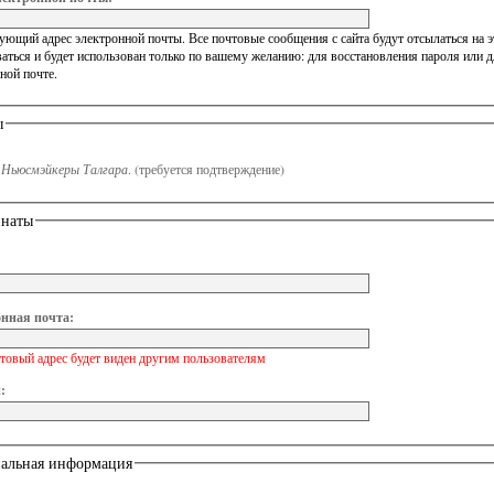
ющий адрес электронной почты. Все почтовые сообщения с сайта будут отсылаться на эт
аться и будет использован только по вашему желанию: для восстановления пароля или 
ной почте.
ы
n
Ньюсмэйкеры Талгара
.
(требуется подтверждение)
инаты
нная почта:
товый адрес будет виден другим пользователям
:
альная информация