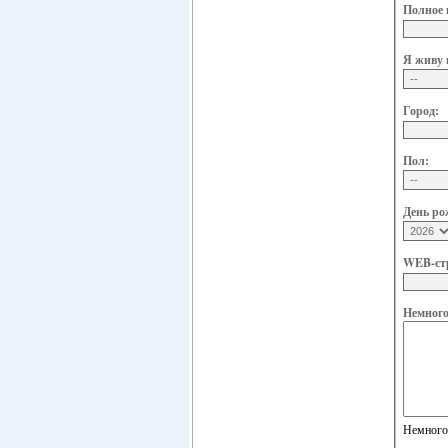
Полное 
Я живу 
Город:
Пол:
День ро
WEB-ст
Немного 
Немного 