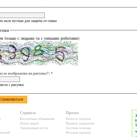
это поле пустым для защиты от спама
огики
ем только с людьми (и с умными роботами)
исло изображено на рисунке?:
*
число с рисунка
Сервисы
Проект
Э
й
Бесплатные объявления
Новости портала
И
Поиск людей
Правила поведения
Т
Электронная почта
Система помощи
ателей
История проекта