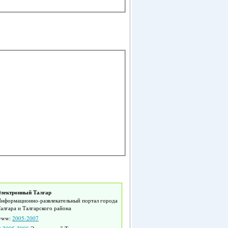
лектронный Талгар
нформационно-развлекательный портал города
алгара и Талгарского района
www:
2005-2007