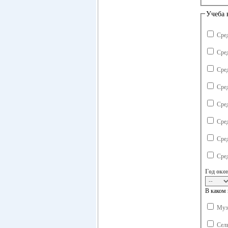
Учеба 
Сре
Сре
Сре
Сре
Сре
Сре
Сре
Сре
Год око
В каком 
Музы
Сель