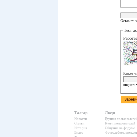
Оставьте 
Тест л
Работа
Какое ч
введите 
Талгар
Люди
Новости
Группы пользователе
Статьи
Блоги пользователей
История
Общение на форуме
Видео
Фотоальбомы пользов
Фотогалереи