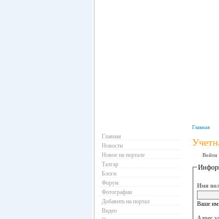
Навигация
Главная
Главная
Учетн
Новости
Новое на портале
Войти
Талгар
Информ
Блоги
Форум
Имя пол
Фотографии
Добавить на портал
Ваше имя
Видео
Адрес э