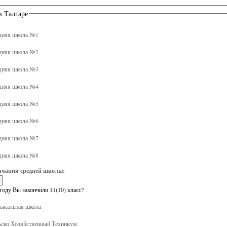
в Талгаре
дняя школа №1
дняя школа №2
дняя школа №3
дняя школа №4
дняя школа №5
дняя школа №6
дняя школа №7
дняя школа №8
нчания средней школы:
году Вы закончили 11(10) класс?
кальная школа
ско Хозяйственный Техникум