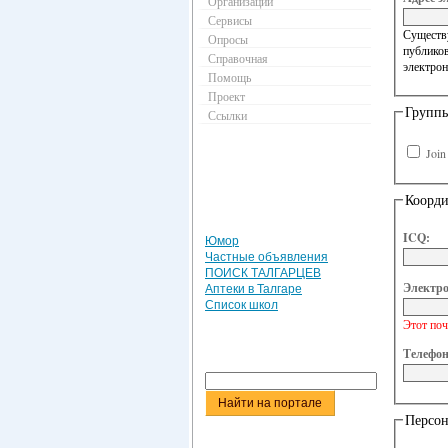
Организации
Сервисы
Существу
Опросы
публиков
Справочная
электрон
Помощь
Проект
Групп
Ссылки
Joi
Коорд
ICQ:
Юмор
Частные объявления
ПОИСК ТАЛГАРЦЕВ
Электро
Аптеки в Талгаре
Список школ
Этот поч
Телефон
Персон