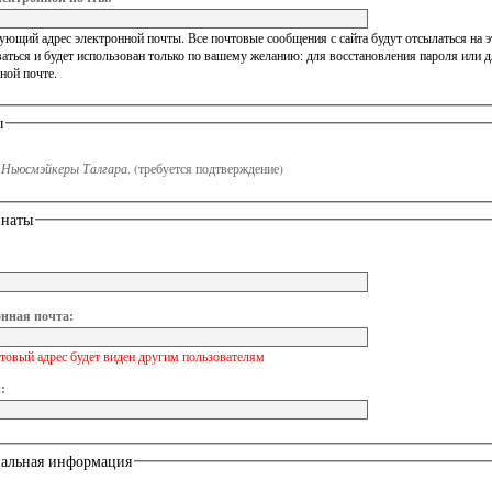
ющий адрес электронной почты. Все почтовые сообщения с сайта будут отсылаться на эт
аться и будет использован только по вашему желанию: для восстановления пароля или 
ной почте.
ы
n
Ньюсмэйкеры Талгара
.
(требуется подтверждение)
инаты
нная почта:
товый адрес будет виден другим пользователям
:
альная информация