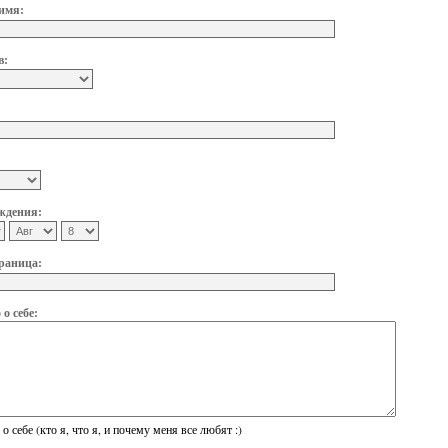
имя:
в:
ждения:
раница:
о себе:
о себе (кто я, что я, и почему меня все любят :)