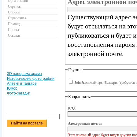
Адрес электронной п
Организации
Сервисы
Опросы
Существующий адрес эл
Справочная
Помощь
будут отсылаться на эт
Проект
публиковаться и будет 
Ссылки
восстановления пароля 
электронной почте.
Группы
3D панорама храма
Исторические фотографии
Join
Ньюсмэйкеры Талгара
.
(требуется 
Аптеки в Талгаре
Юмор
Фото-загадки
Координаты
ICQ:
Электронная почта:
Этот почтовый адрес будет виден другим по