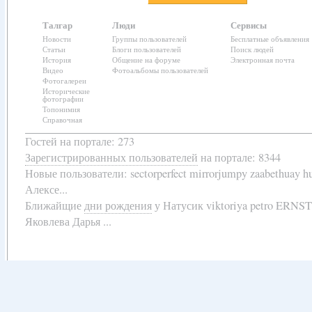
Талгар
Люди
Сервисы
Новости
Группы пользователей
Бесплатные объявления
Статьи
Блоги пользователей
Поиск людей
История
Общение на форуме
Электронная почта
Видео
Фотоальбомы пользователей
Фотогалереи
Исторические
фотографии
Топонимия
Справочная
Гостей на портале: 273
Зарегистрированных пользователей
на портале: 8344
Новые пользователи:
sectorperfect mirrorjumpy zaabethuay 
Алексе...
Ближайщие
дни рождения
у
Натусик viktoriya petro ERNS
Яковлева Дарья ...