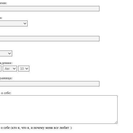
имя:
в:
ждения:
раница:
о себе:
о себе (кто я, что я, и почему меня все любят :)