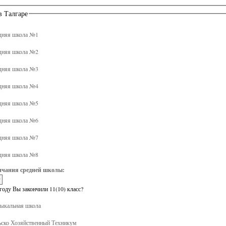
в Талгаре
дняя школа №1
дняя школа №2
дняя школа №3
дняя школа №4
дняя школа №5
дняя школа №6
дняя школа №7
дняя школа №8
нчания средней школы:
году Вы закончили 11(10) класс?
кальная школа
ско Хозяйственный Техникум