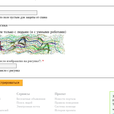
это поле пустым для защиты от спама
огики
ем только с людьми (и с умными роботами)
исло изображено на рисунке?:
*
число с рисунка
Сервисы
Проект
Э
й
Бесплатные объявления
Новости портала
И
Поиск людей
Правила поведения
Т
Электронная почта
Система помощи
ателей
История проекта