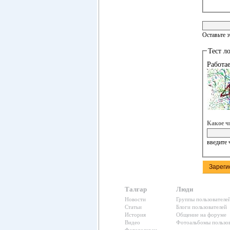
Оставьте 
Тест л
Работа
Какое ч
введите 
Талгар
Люди
Новости
Группы пользователе
Статьи
Блоги пользователей
История
Общение на форуме
Видео
Фотоальбомы пользов
Фотогалереи