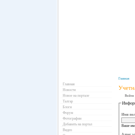
Навигация
Главная
Главная
Учетн
Новости
Новое на портале
Войти
Талгар
Информ
Блоги
Форум
Имя пол
Фотографии
Добавить на портал
Ваше имя
Видео
Адрес э