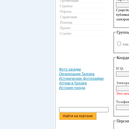
Организации
Сервисы
Существу
Опросы
публиков
Справочная
электрон
Помощь
Проект
Групп
Ссылки
Joi
Коорд
ICQ:
Фото-загадки
Организации Талгара
Исторические фотографии
Электро
Аптеки в Талгаре
История города
Этот поч
Телефон
Персон