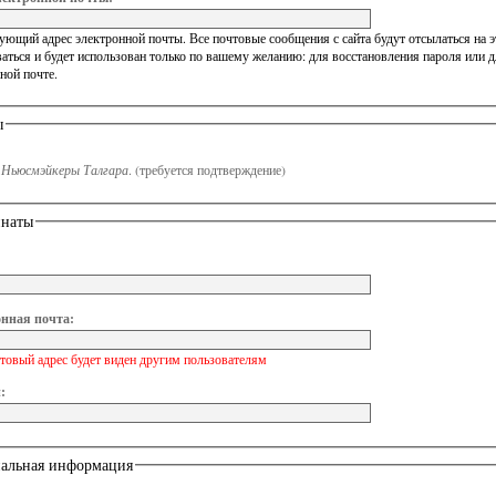
ющий адрес электронной почты. Все почтовые сообщения с сайта будут отсылаться на эт
аться и будет использован только по вашему желанию: для восстановления пароля или 
ной почте.
ы
n
Ньюсмэйкеры Талгара
.
(требуется подтверждение)
инаты
нная почта:
товый адрес будет виден другим пользователям
:
альная информация