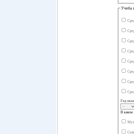
Учеба 
Сре
Сре
Сре
Сре
Сре
Сре
Сре
Сре
Год око
В каком 
Музы
Сель