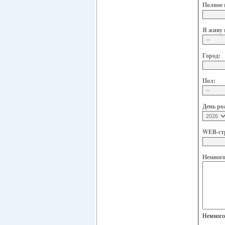
Полное 
Я живу 
Город:
Пол:
День ро
WEB-ст
Немного 
Немного 