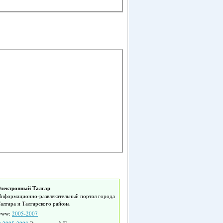
лектронный Талгар
нформационно-развлекательный портал города
алгара и Талгарского района
www:
2005-2007