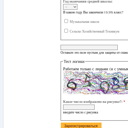
Год окончания средней школы:
В каком году Вы закончили 11(10) класс?
Музыкальная школа
Сельско Хозяйственный Техникум
Оставьте это поле пустым для защиты от спам
Тест логики
Работаем только с людьми (и с умны
Какое число изображено на рисунке?:
*
введите число с рисунка