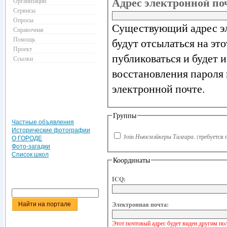
Адрес электронной п
Организации
Сервисы
Опросы
Существующий адрес эл
Справочная
Помощь
будут отсылаться на эт
Проект
публиковаться и будет 
Ссылки
восстановления пароля 
электронной почте.
Группы
Частные объявления
Исторические фотографии
Join
Ньюсмэйкеры Талгара
.
(требуется 
О ГОРОДЕ
Фото-загадки
Список школ
Координаты
ICQ:
Электронная почта:
Этот почтовый адрес будет виден другим по