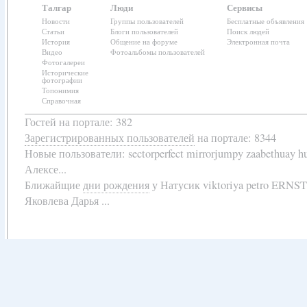
Талгар
Люди
Сервисы
Новости
Группы пользователей
Бесплатные объявления
Статьи
Блоги пользователей
Поиск людей
История
Общение на форуме
Электронная почта
Видео
Фотоальбомы пользователей
Фотогалереи
Исторические
фотографии
Топонимия
Справочная
Гостей на портале: 382
Зарегистрированных пользователей
на портале: 8344
Новые пользователи:
sectorperfect mirrorjumpy zaabethuay 
Алексе...
Ближайщие
дни рождения
у
Натусик viktoriya petro ERNS
Яковлева Дарья ...