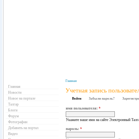
Навигация
Главная
Главная
Учетная запись пользовате
Новости
Новое на портале
Войти
Забыли пароль?
Зарегистр
Талгар
имя пользователя:
*
Блоги
Форум
Укажите ваше имя на сайте Электронный Талг
Фотографии
Добавить на портал
пароль:
*
Видео