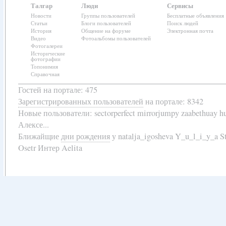
Талгар
Люди
Сервисы
Новости
Группы пользователей
Бесплатные объявления
Статьи
Блоги пользователей
Поиск людей
История
Общение на форуме
Электронная почта
Видео
Фотоальбомы пользователей
Фотогалереи
Исторические
фотографии
Топонимия
Справочная
Гостей на портале: 475
Зарегистрированных пользователей
на портале: 8342
Новые пользователи:
sectorperfect mirrorjumpy zaabethuay 
Алексе...
Ближайщие
дни рождения
у
natalja_igosheva Y_u_l_i_y_a
Osetr Интер Aelita