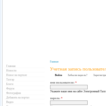
Навигация
Главная
Главная
Учетная запись пользовате
Новости
Новое на портале
Войти
Забыли пароль?
Зарегистр
Талгар
имя пользователя:
*
Блоги
Форум
Укажите ваше имя на сайте Электронный Талг
Фотографии
Добавить на портал
пароль:
*
Видео