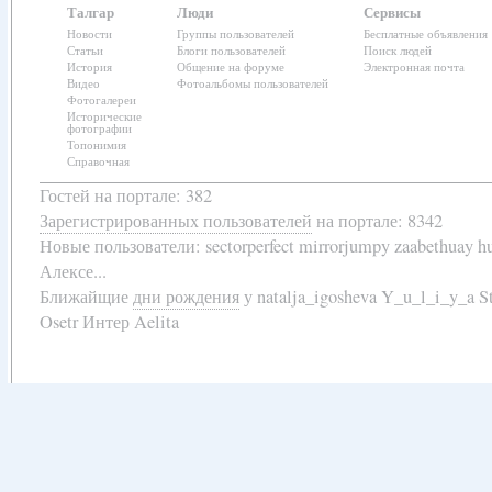
Талгар
Люди
Сервисы
Новости
Группы пользователей
Бесплатные объявления
Статьи
Блоги пользователей
Поиск людей
История
Общение на форуме
Электронная почта
Видео
Фотоальбомы пользователей
Фотогалереи
Исторические
фотографии
Топонимия
Справочная
Гостей на портале: 382
Зарегистрированных пользователей
на портале: 8342
Новые пользователи:
sectorperfect mirrorjumpy zaabethuay 
Алексе...
Ближайщие
дни рождения
у
natalja_igosheva Y_u_l_i_y_a
Osetr Интер Aelita