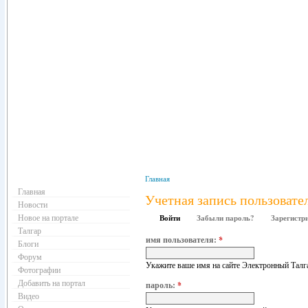
Навигация
Главная
Главная
Учетная запись пользовате
Новости
Новое на портале
Войти
Забыли пароль?
Зарегистр
Талгар
имя пользователя:
*
Блоги
Форум
Укажите ваше имя на сайте Электронный Талг
Фотографии
Добавить на портал
пароль:
*
Видео