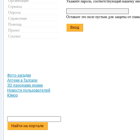
Организации
Укажите пароль, соответствующий вашему име
Сервисы
Опросы
Оставьте это поле пустым для защиты от спам
Справочная
Помощь
Проект
Ссылки
Фото-загадки
Аптеки в Талгаре
3D панорама храма
Новости пользователей
Юмор