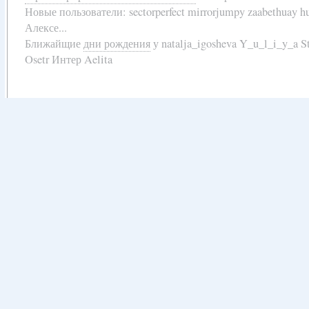
Новые пользователи:
sectorperfect mirrorjumpy zaabethuay 
Алексе...
Ближайщие
дни рождения
у
natalja_igosheva Y_u_l_i_y_a
Osetr Интер Aelita