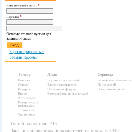
имя пользователя:
*
пароль:
*
Оставьте это поле пустым для
защиты от спама
Зарегистрироваться
Забыли пароль?
Талгар
Люди
Сервисы
Новости
Группы пользователей
Бесплатные объявления
Статьи
Блоги пользователей
Поиск людей
История
Общение на форуме
Электронная почта
Видео
Фотоальбомы пользователей
Фотогалереи
Исторические
фотографии
Топонимия
Справочная
Гостей на портале: 713
Зарегистрированных пользователей
на портале: 8342