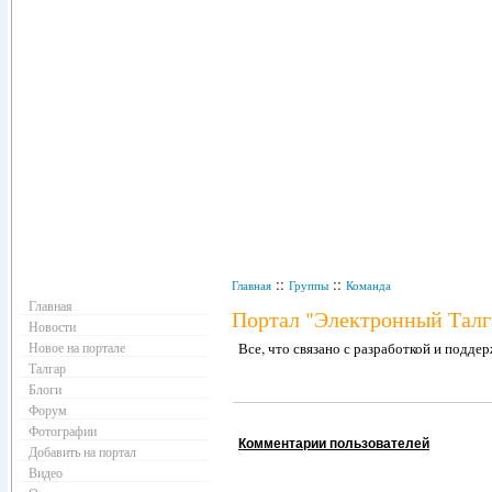
Навигация
::
::
Главная
Группы
Команда
Главная
Портал "Электронный Талг
Новости
Новое на портале
Все, что связано с разработкой и подде
Талгар
Блоги
Форум
Фотографии
Комментарии пользователей
Добавить на портал
Видео