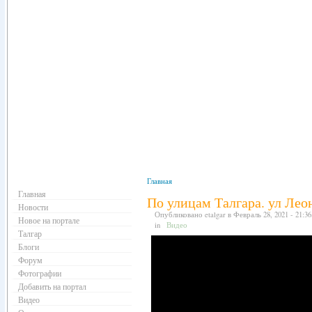
Навигация
Главная
Главная
По улицам Талгара. ул Лео
Новости
Опубликовано etalgar в Февраль 28, 2021 - 21:36
Новое на портале
Видео
in
Талгар
Блоги
Форум
Фотографии
Добавить на портал
Видео