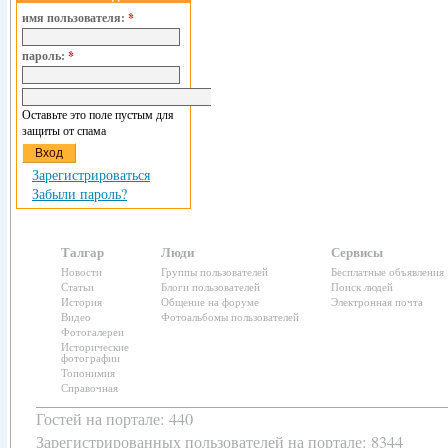
имя пользователя:
*
пароль:
*
Оставьте это поле пустым для
защиты от спама
Зарегистрироваться
Забыли пароль?
Талгар
Люди
Сервисы
Новости
Группы пользователей
Бесплатные объявления
Статьи
Блоги пользователей
Поиск людей
История
Общение на форуме
Электронная почта
Видео
Фотоальбомы пользователей
Фотогалереи
Исторические
фотографии
Топонимия
Справочная
Гостей на портале: 440
Зарегистрированных пользователей
на портале: 8344