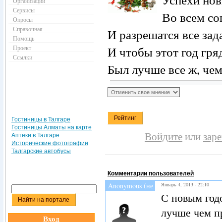
Организации
Сервисы
Во всем со
Опросы
Справочная
И разрешатся все зад
Помощь
Проект
И чтобы этот год гр
Ссылки
Был лучше все ж, че
Гостиницы в Талгаре
Гостиницы Алматы на карте
Войдите
или
зар
Аптеки в Талгаре
Исторические фотографии
Талгарские автобусы
Комментарии пользователей
Anonymous (не
Январь 4, 2013 - 22:10
проверено)
С новым год
лучше чем пр
Вход