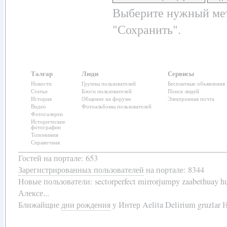
Выберите нужный мет
"Сохранить".
Талгар
Люди
Сервисы
Новости
Группы пользователей
Бесплатные объявления
Статьи
Блоги пользователей
Поиск людей
История
Общение на форуме
Электронная почта
Видео
Фотоальбомы пользователей
Фотогалереи
Исторические
фотографии
Топонимия
Справочная
Гостей на портале: 653
Зарегистрированных пользователей
на портале: 8344
Новые пользователи:
sectorperfect mirrorjumpy zaabethuay 
Алексе...
Ближайщие
дни рождения
у
Интер Aelita Delirium gruzlar Н