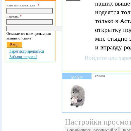
наших вышес
имя пользователя:
*
нодеятся тол
пароль:
*
только в Ас
открытку по
Оставьте это поле пустым для
мне стыдно з
защиты от спама
и вправду род
Зарегистрироваться
Войдите
или
заре
Забыли пароль?
google
реклама
Настройки просмот