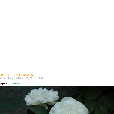
роза - эмблема...
вано Леший в Июнь 17, 2011 - 15:38.
лерея:
Другое