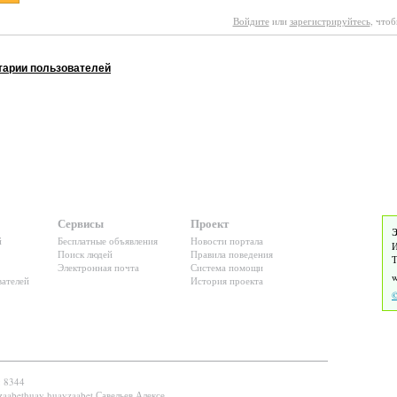
Войдите
или
зарегистрируйтесь
, что
арии пользователей
Сервисы
Проект
Э
й
Бесплатные объявления
Новости портала
И
Поиск людей
Правила поведения
Т
Электронная почта
Система помощи
ателей
История проекта
©
: 8344
zaabethuay huayzaabet Савельев Алексе...