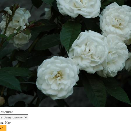
 оценка:
нка:
Нет