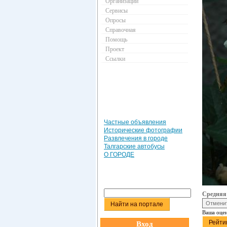
Организации
Сервисы
Опросы
Справочная
Помощь
Проект
Ссылки
Частные объявления
Исторические фотографии
Развлечения в городе
Талгарские автобусы
О ГОРОДЕ
Средняя
Ваша оце
Вход