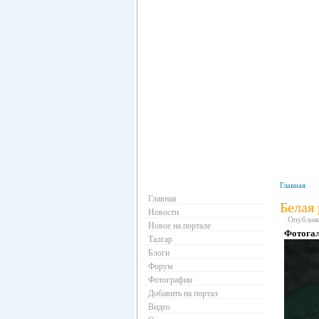
Навигация
Главная
Главная
Белая 
Новости
Опублико
Новое на портале
Фотога
Талгар
Блоги
Форум
Фотографии
Добавить на портал
Видео