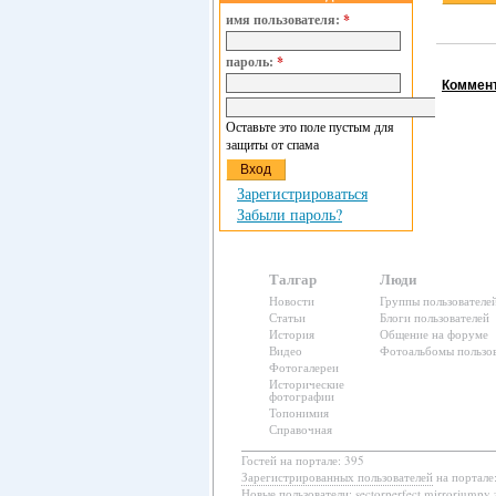
имя пользователя:
*
пароль:
*
Коммент
Оставьте это поле пустым для
защиты от спама
Зарегистрироваться
Забыли пароль?
Талгар
Люди
Новости
Группы пользователе
Статьи
Блоги пользователей
История
Общение на форуме
Видео
Фотоальбомы пользов
Фотогалереи
Исторические
фотографии
Топонимия
Справочная
Гостей на портале: 395
Зарегистрированных пользователей
на портале
Новые пользователи:
sectorperfect mirrorjumpy 