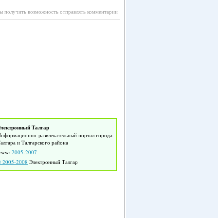
бы получить возможность отправлять комментарии
лектронный Талгар
нформационно-развлекательный портал города
алгара и Талгарского района
www:
2005-2007
 2005-2008
Электронный Талгар