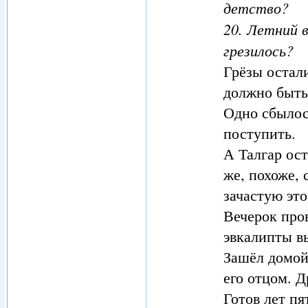
детство?
20. Летний в
грезилось?
Грёзы остали
должно быть
Одно сбылос
поступить.
А Талгар ост
же, похоже, 
зачастую это
Вечерок про
эвкалипты в
Зашёл домой
его отцом. Д
Готов лет пя