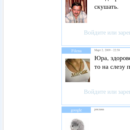
скушать.
Войдите
или
заре
Filena
Март 2, 2009 - 22:58
Юра, здорово
то на слезу 
Войдите
или
заре
google
реклама