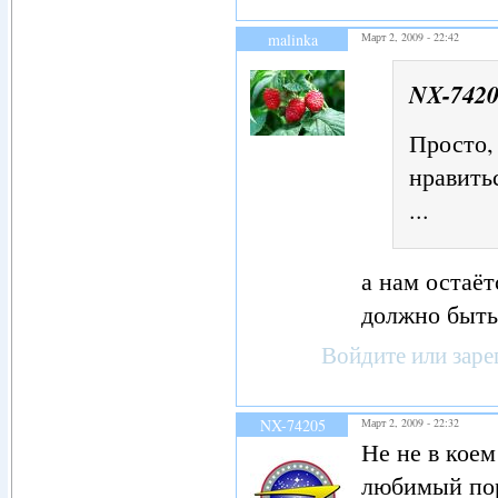
malinka
Март 2, 2009 - 22:42
NX-742
Просто,
нравить
...
а нам остаёт
должно быть
Войдите
или
заре
NX-74205
Март 2, 2009 - 22:32
Не не в коем
любимый пор