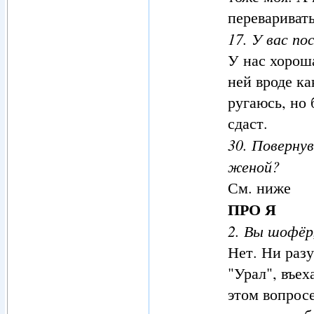
переваривать
17. У вас п
У нас хорош
ней вроде ка
ругаюсь, но 
сдаст.
30. Поверну
женой?
См. ниже
ПРО Я
2. Вы шофёр,
Нет. Ни раз
"Урал", въех
этом вопросе