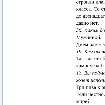
строили план
класса. Со с
до двенадцат
давно нет.
36. Каким д
Мужчиной.
Днём одетым
19. Кем бы 
Так как это 
камнем на бе
18. Вы пойм
хочет испол
Три пива к р
Если честно,
мире?