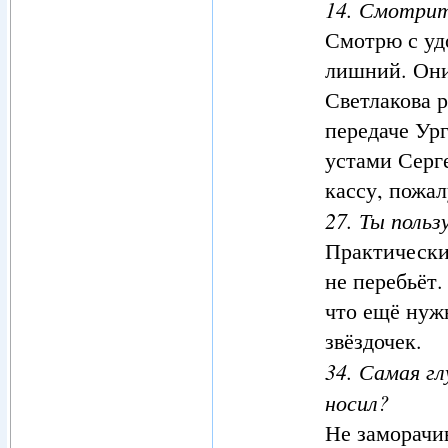
14. Смотрит
Смотрю с уд
лишний. Они
Светлакова р
передаче Ур
устами Серг
кассу, пож
27. Ты поль
Практически
не перебьёт.
что ещё нужн
звёздочек.
34. Самая г
носил?
Не заморачи