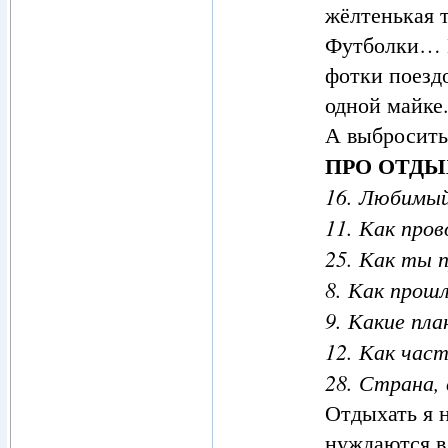
жёлтенькая 
Футболки… Е
фотки поездо
одной майке.
А выбросить
ПРО ОТДЫ
16. Любимый
11. Как про
25. Как ты 
8. Как прош
9. Какие пл
12. Как час
28. Страна,
Отдыхать я 
нуждаются в