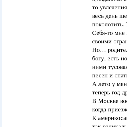
то увлечения
весь день ш
поколотить. 
Себя-то мне 
своими огра
Но… родител
богу, есть н
ними тусовал
песен и спат
А лето у мен
теперь год-д
В Москве во
когда приезж
К америкоса
так радикаль