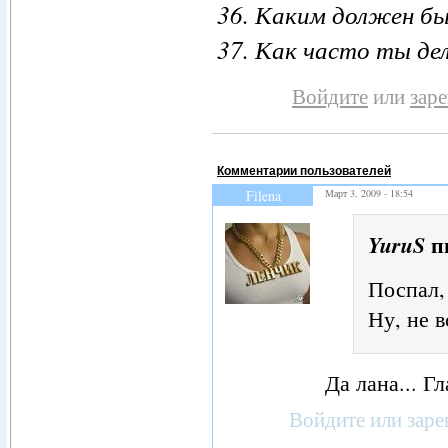
36. Каким должен б
37. Как часто ты д
Войдите
или
зар
Комментарии пользователей
Filena
Март 3, 2009 - 18:54
п
YuruS
Поспал,
Ну, не 
Да лана... Г
Войдите
или
заре