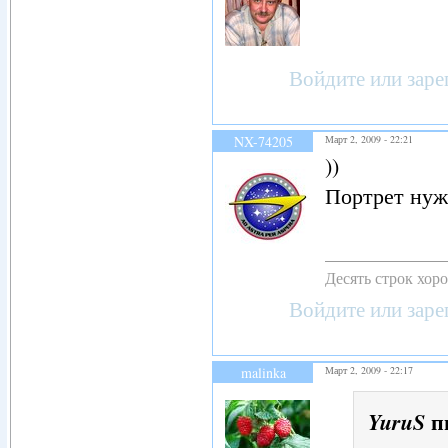
Войдите
или
заре
NX-74205
Март 2, 2009 - 22:21
))
Портрет нуж
Десять строк хор
Войдите
или
заре
malinka
Март 2, 2009 - 22:17
п
YuruS