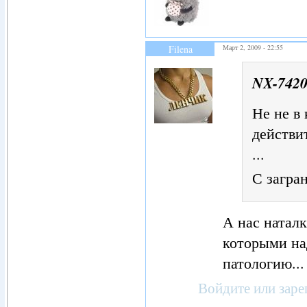
Filena
Март 2, 2009 - 22:55
NX-742
Не не в 
действи
...
С загра
А нас наталк
которыми над
патологию...
Войдите
или
заре