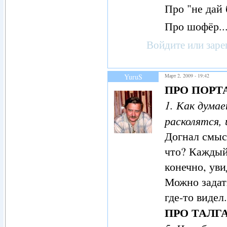
Про "не дай 
Про шофёр...
Войдите
или
заре
YuruS
Март 2, 2009 - 19:42
ПРО ПОРТ
1. Как дума
расколятся,
Догнал смысл
что? Каждый 
конечно, уви
Можно задать
где-то видел.
ПРО ТАЛГ