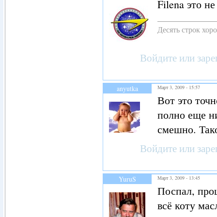
Filena это н
Десять строк хор
Войдите
или
заре
anyutka
Март 3, 2009 - 15:57
Вот это точ
полно еще ни
смешно. Так
Войдите
или
заре
YuruS
Март 3, 2009 - 13:45
Поспал, прош
всё коту мас