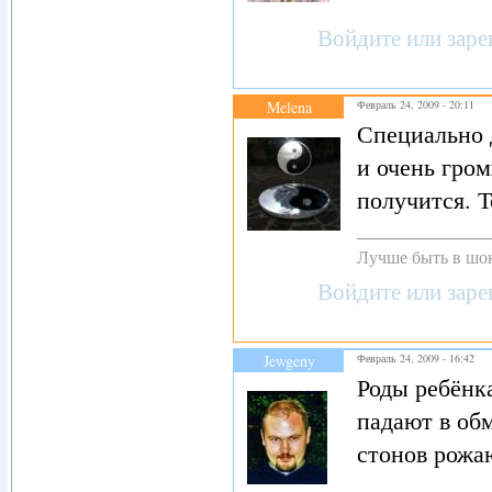
Войдите
или
заре
Melena
Февраль 24, 2009 - 20:11
Специально 
и очень гром
получится. Т
Лучше быть в шок
Войдите
или
заре
Jewgeny
Февраль 24, 2009 - 16:42
Роды ребёнк
падают в обм
стонов рожа