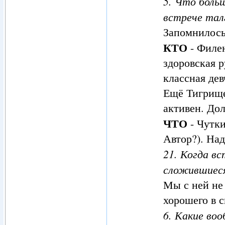
5. Что боль
встрече талг
Запомнилос
КТО
- Филен
здоровская р
классная дев
Ещё Тигрище.
активен. Дол
ЧТО
- Чутки
Автор?). На
21. Когда в
сложившиеся
Мы с ней не
хорошего в с
6. Какие во