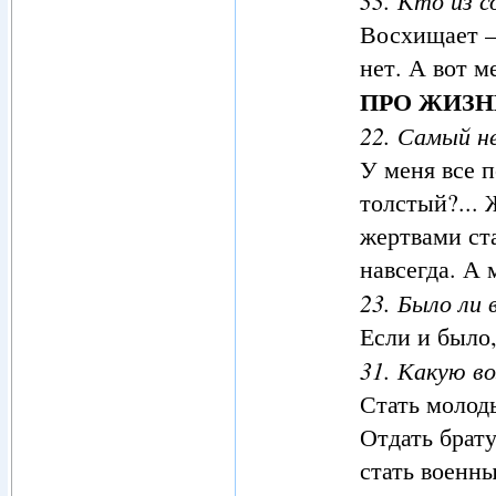
Восхищает –
нет. А вот м
ПРО ЖИЗН
22. Самый н
У меня все 
толстый?... 
жертвами ста
навсегда. А 
23. Было ли
Если и было,
31. Какую в
Стать молод
Отдать брат
стать военны