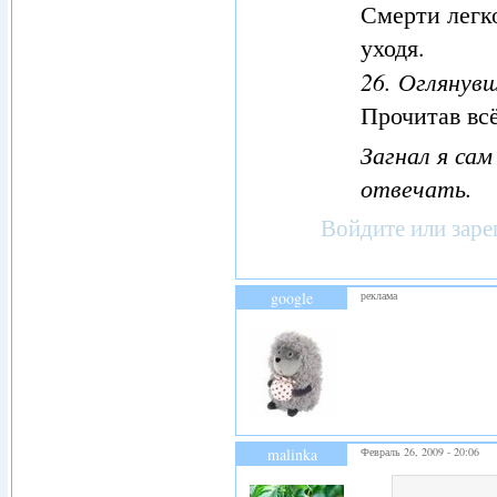
Смерти легк
уходя.
26. Оглянувш
Прочитав всё
Загнал я са
отвечать.
Войдите
или
заре
google
реклама
malinka
Февраль 26, 2009 - 20:06