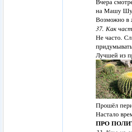
Вчера смотр
на Машу Шук
Возможно в 
37. Как час
Не часто. С
придумывать
Лучшей из п
Прошёл пери
Настало вре
ПРО ПОЛИ
33. Кто из 