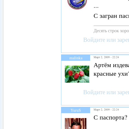
...
С загран пас
Десять строк хор
Войдите
или
заре
malinka
Март 2, 2009 - 22:24
Артём издев
красные ухи
Войдите
или
заре
YuruS
Март 2, 2009 - 22:24
С паспорта?