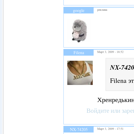
google
реклама
Filena
Март 3, 2009 - 18:52
NX-742
Filena 
Хренредькин
Войдите
или
заре
NX-74205
Март 3, 2009 - 17:51