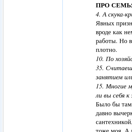
ПРО СЕМЬ
4. А скука-к
Явных призна
вроде как не
работы. Но 
плотно.
10. По хозя
35. Считае
занятием ил
15. Многие 
ли вы себя к
Было бы там
давно вычерк
сантехникой,
тоже моя. А