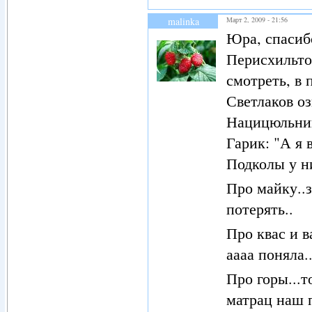
malinka
Март 2, 2009 - 21:56
Юра, спасиб
Перисхильто
смотреть, в
Светлаков о
Нацицюльни
Гарик: "А я
Подколы у ни
Про майку..з
потерять..
Про квас и в
аааа поняла.
Про горы...т
матрац наш п