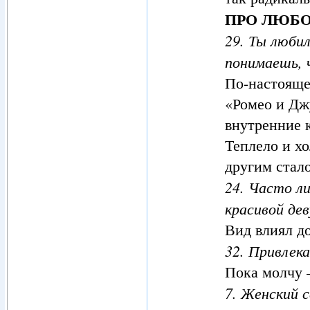
ПРО ЛЮБ
29. Ты люби
понимаешь, 
По-настояще
«Ромео и Дж
внутренние к
Теплело и х
другим стал
24. Часто л
красивой де
Вид влиял д
32. Привлек
Пока молчу
7. Женский 