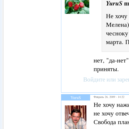
п
YuruS
Не хочу
Мелена) 
чесноку
марта. 
нет, "да-нет
приняты.
Войдите
или
заре
YuruS
Февраль 26, 2009 - 14:22
Не хочу наж
не хочу отве
Свобода пла