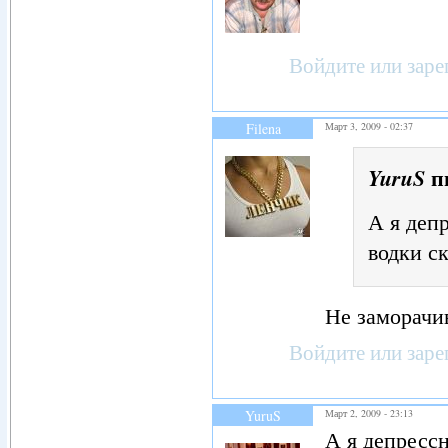
Войдите
или
заре
Filena
Март 3, 2009 - 02:37
п
YuruS
А я деп
водки с
Не заморачив
Войдите
или
заре
YuruS
Март 2, 2009 - 23:13
А я депрессн