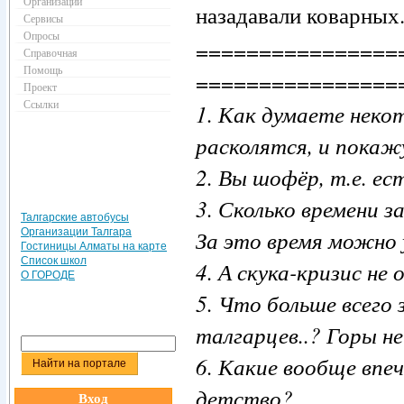
Организации
назадавали коварных
Сервисы
Опросы
================
Справочная
Помощь
================
Проект
Ссылки
1. Как думаете неко
расколятся, и покаж
2. Вы шофёр, т.е. ес
3. Сколько времени 
Талгарские автобусы
За это время можно
Организации Талгара
Гостиницы Алматы на карте
Список школ
4. А скука-кризис не
О ГОРОДЕ
5. Что больше всего
талгарцев..? Горы не
6. Какие вообще впе
детство?
Вход