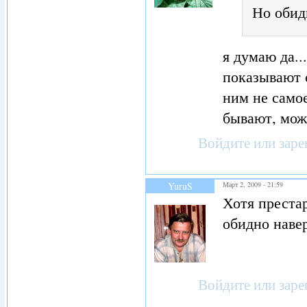
Но обид
я думаю да..
показывают с
ним не самое
бывают, мож
Войдите
или
заре
YuruS
Март 2, 2009 - 21:59
Хотя преста
обидно наве
Войдите
или
заре