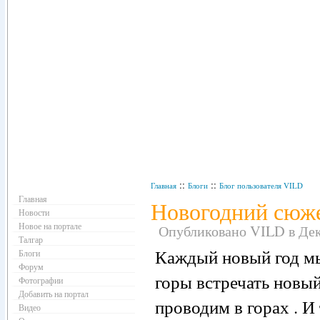
Навигация
::
::
Главная
Блоги
Блог пользователя VILD
Главная
Новогодний сюже
Новости
Новое на портале
Опубликовано VILD в Дека
Талгар
Каждый новый год мы 
Блоги
Форум
горы встречать новый
Фотографии
Добавить на портал
проводим в горах . И
Видео