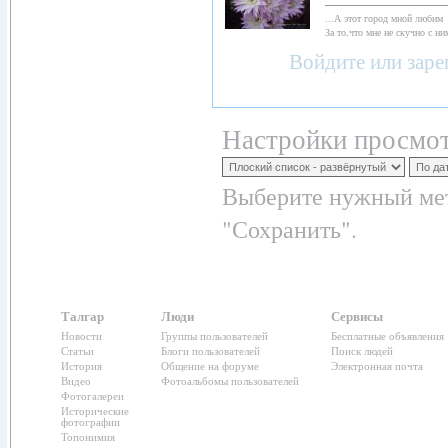
...А этот город мной любим
За то,что мне не скучно с ним
Войдите
или
заре
Настройки просмот
Выберите нужный мет
"Сохранить".
Талгар
Люди
Сервисы
Новости
Группы пользователей
Бесплатные объявления
Статьи
Блоги пользователей
Поиск людей
История
Общение на форуме
Электронная почта
Видео
Фотоальбомы пользователей
Фотогалереи
Исторические
фотографии
Топонимия