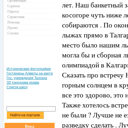
Организации
лет. Наш банкетный з
Сервисы
Опросы
косогоре чуть ниже л
Справочная
Помощь
собираются . По окон
Проект
лыжах прямо в Талгар
Ссылки
место было нашим лы
могла бы и сборная л
олимпиадой в Калгар
Исторические фотографии
Сказать про встречу 
Гостиницы Алматы на карте
Гос. учреждения Талгара
горным солнцем в кр
3D панорама храма
Список школ
все это здорово, это 
Также хотелось встре
не были ? Лучше не 
разведку сделать . Лу
Вход