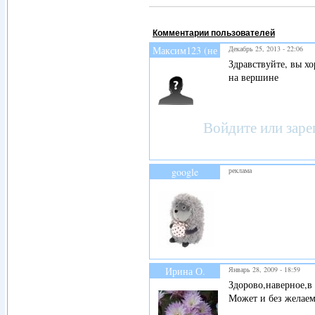
Комментарии пользователей
Максим123 (не
Декабрь 25, 2013 - 22:06
проверено)
Здравствуйте, вы хо
на вершине
Войдите
или
заре
google
реклама
Ирина О.
Январь 28, 2009 - 18:59
Здорово,наверное,в 
Может и без желае