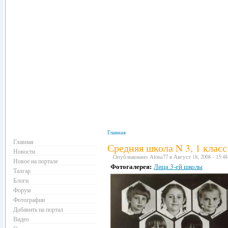
Навигация
Главная
Главная
Средняя школа N 3, 1 класс
Новости
Опубликовано Alöna77 в Август 18, 2008 - 15:48
Новое на портале
Фотогалерея:
Лица 3-ей школы
Талгар
Блоги
Форум
Фотографии
Добавить на портал
Видео