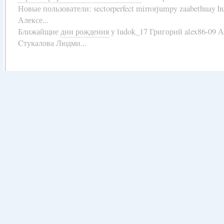
Новые пользователи:
sectorperfect mirrorjumpy zaabethuay 
Алексе...
Ближайщие
дни рождения
у
ludok_17 Григорий alex86-09 
Cтукалова Людми...