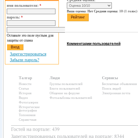
имя пользователя:
*
Ваша оценка:
Нет
Средняя оценка:
10
(
1
голос)
пароль:
*
Оставьте это поле пустым для
защиты от спама
Комментарии пользователей
Зарегистрироваться
Забыли пароль?
Талгар
Люди
Сервисы
Новости
Группы пользователей
Бесплатные объявления
Статьи
Блоги пользователей
Поиск людей
История
Общение на форуме
Электронная почта
Видео
Фотоальбомы пользователей
Фотогалереи
Исторические
фотографии
Топонимия
Справочная
Гостей на портале: 439
Зарегистрированных пользователей
на портале: 8344