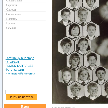
Организации
Сервисы
Опросы
Справочная
Помощь
Проект
Ссылки
Гостиницы в Талгаре
О ГОРОДЕ
ПОИСК ТАЛГАРЦЕВ
Фото-загадки
Частные объявления
Вход
Средняя оценка: